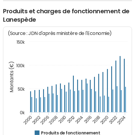
Produits et charges de fonctionnement de
Lanespède
(Source : JDN d'après ministère de l'Economie)
150k
Montants (€)
100k
50k
0k
2024
2002
2010
2016
2022
2000
2008
2014
2020
2006
2012
2018
Produits de fonctionnement