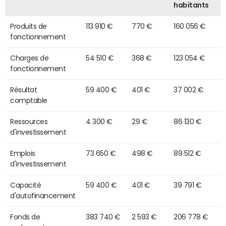
habitants
Produits de
113 910 €
770 €
160 056 €
fonctionnement
Charges de
54 510 €
368 €
123 054 €
fonctionnement
Résultat
59 400 €
401 €
37 002 €
comptable
Ressources
4 300 €
29 €
86 130 €
d'investissement
Emplois
73 650 €
498 €
89 512 €
d'investissement
Capacité
59 400 €
401 €
39 791 €
d'autofinancement
Fonds de
383 740 €
2 593 €
206 778 €