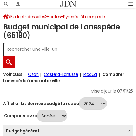
Budgets des villes
Hautes-Pyrénées
Lanespède
Budget municipal de Lanespède
Budget 2024
(65190)
Voir aussi :
Ozon
Castéra-Lanusse
Ricaud
Comparer
Lanespède à une autre ville
Mise à jour le 07/11/25
Afficher les données budgétaires de
Comparer avec
Budget général