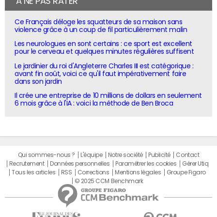
À NE PAS RATER
Ce Français déloge les squatteurs de sa maison sans
violence grâce à un coup de fil particulièrement malin
Les neurologues en sont certains : ce sport est excellent
pour le cerveau et quelques minutes régulières suffisent
Le jardinier du roi d'Angleterre Charles III est catégorique :
avant fin août, voici ce qu'il faut impérativement faire
dans son jardin
Il crée une entreprise de 10 millions de dollars en seulement
6 mois grâce à l'IA : voici la méthode de Ben Broca
Qui sommes-nous ?
L'équipe
Notre société
Publicité
Contact
Recrutement
Données personnelles
Paramétrer les cookies
Gérer Utiq
Tous les articles
RSS
Corrections
Mentions légales
Groupe Figaro
© 2025 CCM Benchmark