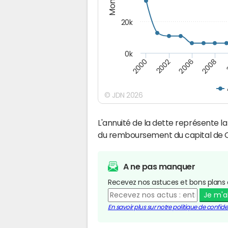
20k
0k
2008
2006
2002
2000
© JDN 2026
L'annuité de la dette représente 
du remboursement du capital de 
A ne pas manquer
Recevez nos astuces et bons plans 
Je m'
En savoir plus sur notre politique de confiden