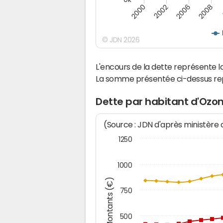
2008
2000
2002
2006
© JDN 2026
L'encours de la dette représente
La somme présentée ci-dessus rep
Dette par habitant d'Ozo
(Source : JDN d'après ministère
1250
1000
Montants (€)
750
500