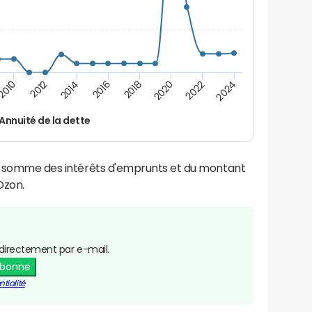
2016
2014
2012
2010
2024
2022
2020
2018
Annuité de la dette
la somme des intérêts d'emprunts et du montant
Ozon.
directement par e-mail.
abonne
tialité