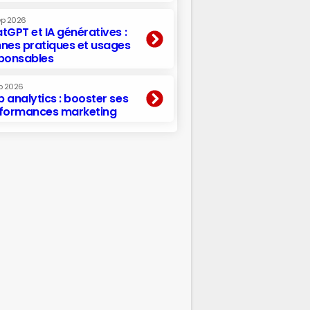
ep 2026
tGPT et IA génératives :
nes pratiques et usages
ponsables
p 2026
 analytics : booster ses
formances marketing