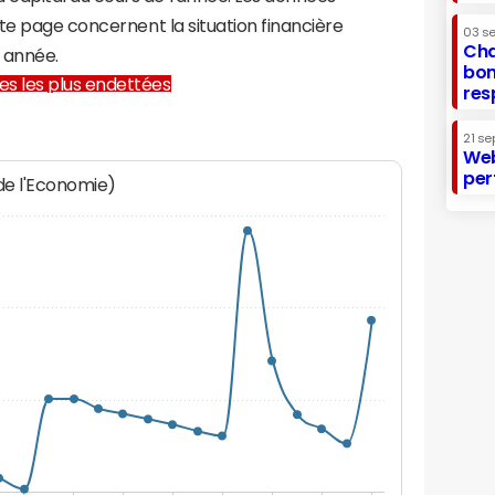
te page concernent la situation financière
03 s
Cha
 année.
bon
lles les plus endettées
res
21 se
Web
per
 de l'Economie)