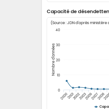
Capacité de désendette
(Source : JDN d'après ministère
40
30
Nombre d'années
20
10
0
2007
2003
2001
2008
2006
2002
2000
20
Capa