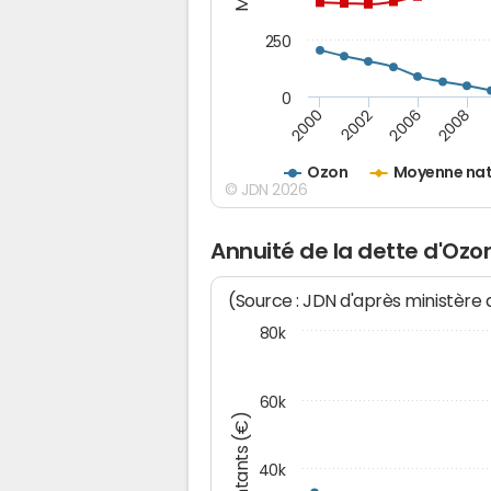
250
0
2000
2002
2006
2008
Ozon
Moyenne nat
© JDN 2026
Annuité de la dette d'Ozo
(Source : JDN d'après ministère
80k
60k
Montants (€)
40k