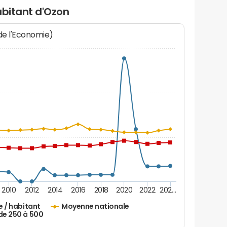
abitant d'Ozon
 de l'Economie)
2010
2012
2014
2016
2018
2020
2022
202…
e / habitant
Moyenne nationale
de 250 à 500