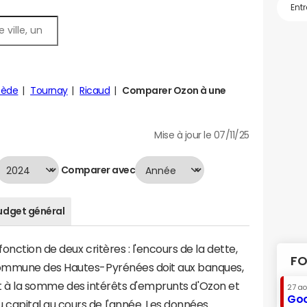
pède
Tournay
Ricaud
Comparer Ozon à une
Mise à jour le 07/11/25
Comparer avec
udget général
nction de deux critères : l'encours de la dette,
FO
commune des Hautes-Pyrénées doit aux banques,
aut à la somme des intérêts d'emprunts d'Ozon et
27 a
Goo
apital au cours de l'année. Les données