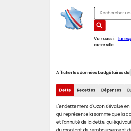
Voir aussi :
Lanes
autre ville
Afficher les données budgétaires de
Dette
Recettes
Dépenses
B
L'endettement d'Ozon s'évalue en fo
qui représente la somme que la 
et l'annuité de la dette, qui équiv
du montant de remboursement du c