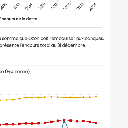
2016
2018
2010
2020
2012
2022
2014
2024
Encours de la dette
 la somme que Ozon doit rembourser aux banques.
résente l'encours total au 31 décembre.
n
 de l'Economie)