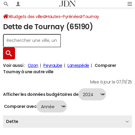
Budgets des villes
Hautes-Pyrénées
Tournay
Dette de Tournay (65190)
Dette au 31/12/2024
Voir aussi :
Ozon
Peyraube
Lanespède
Comparer
Tournay à une autre ville
Mise à jour le 07/11/25
Afficher les données budgétaires de
Comparer avec
Dette