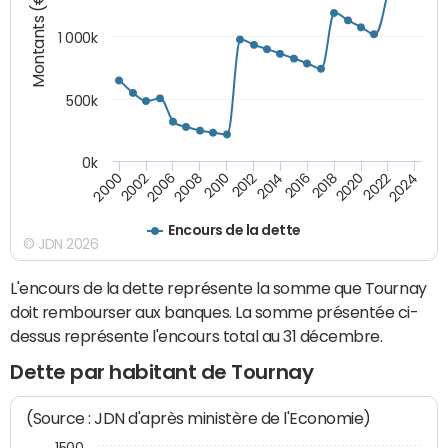
Montants (€)
1 000k
500k
0k
2014
2008
2000
2024
2018
2012
2006
2022
2016
2010
2002
2020
Encours de la dette
© JDN 2026
L'encours de la dette représente la somme que Tournay
doit rembourser aux banques. La somme présentée ci-
dessus représente l'encours total au 31 décembre.
Dette par habitant de Tournay
(Source : JDN d'après ministère de l'Economie)
1500