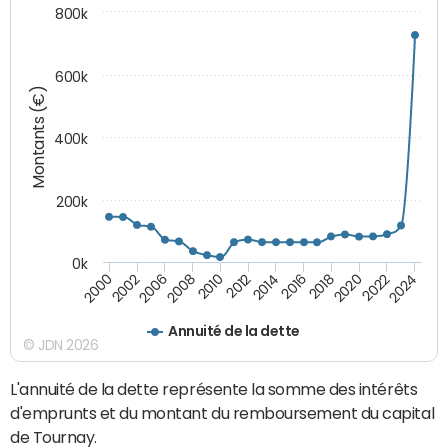
800k
600k
Montants (€)
400k
200k
0k
2000
2022
2016
2010
2002
2024
2018
2012
2006
2020
2014
2008
Annuité de la dette
© JDN 2026
L'annuité de la dette représente la somme des intérêts
d'emprunts et du montant du remboursement du capital
de Tournay.