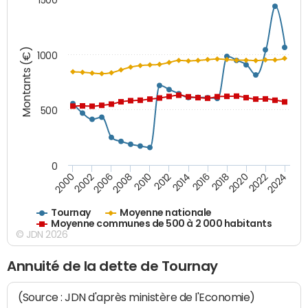
Montants (€)
1000
500
0
2018
2002
2022
2008
2012
2016
2000
2020
2006
2024
2010
2014
Tournay
Moyenne nationale
Moyenne communes de 500 à 2 000 habitants
© JDN 2026
Annuité de la dette de Tournay
(Source : JDN d'après ministère de l'Economie)