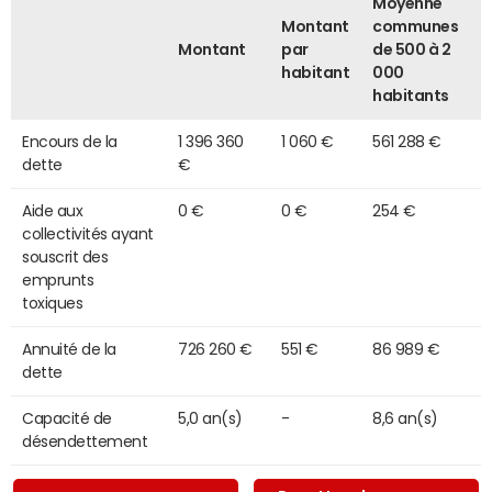
Moyenne
Montant
communes
Montant
par
de 500 à 2
habitant
000
habitants
Encours de la
1 396 360
1 060 €
561 288 €
dette
€
Aide aux
0 €
0 €
254 €
collectivités ayant
souscrit des
emprunts
toxiques
Annuité de la
726 260 €
551 €
86 989 €
dette
Capacité de
5,0 an(s)
-
8,6 an(s)
désendettement