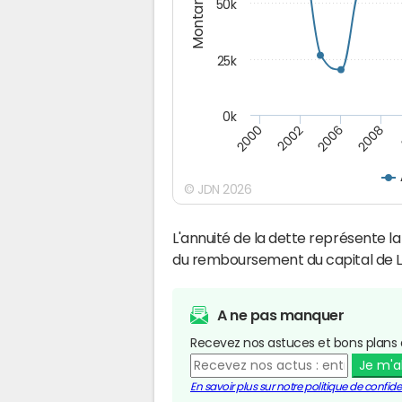
Montants (€)
50k
25k
0k
2008
2000
2002
2006
© JDN 2026
L'annuité de la dette représente 
du remboursement du capital de L
A ne pas manquer
Recevez nos astuces et bons plans 
Je m'
En savoir plus sur notre politique de confiden