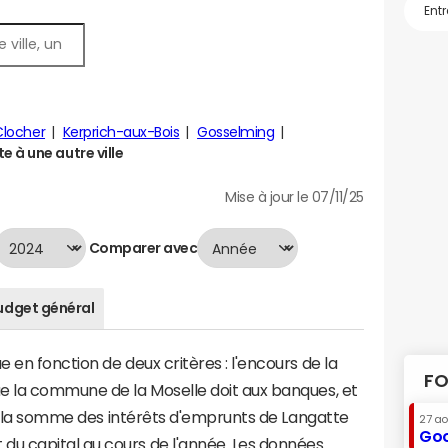
locher
Kerprich-aux-Bois
Gosselming
 à une autre ville
Mise à jour le 07/11/25
Comparer avec
udget général
 en fonction de deux critères : l'encours de la
FO
e la commune de la Moselle doit aux banques, et
t à la somme des intérêts d'emprunts de Langatte
27 a
Goo
u capital au cours de l'année. Les données