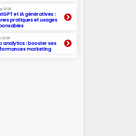
ep 2026
tGPT et IA génératives :
nes pratiques et usages
ponsables
p 2026
 analytics : booster ses
formances marketing