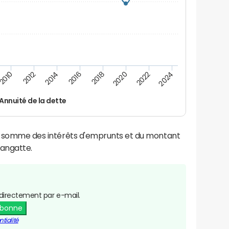
2016
2018
2010
2020
2012
2022
2014
2024
Annuité de la dette
la somme des intérêts d'emprunts et du montant
angatte.
directement par e-mail.
abonne
tialité