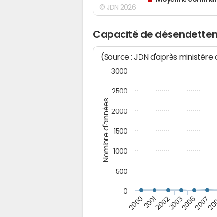
Moyenne communes
© JDN 2026
Capacité de désendette
(Source : JDN d'après ministère
3000
2500
Nombre d'années
2000
1500
1000
500
0
2007
2003
2001
20
2006
2002
2000