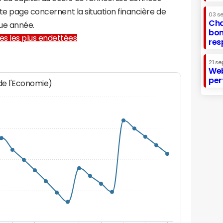
te page concernent la situation financière de
03 s
Cha
ue année.
bon
lles les plus endettées
res
21 se
Web
per
 de l'Economie)