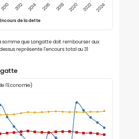
2014
2024
2012
2022
2010
2020
2018
2016
Encours de la dette
 la somme que Langatte doit rembourser aux
ssus représente l'encours total au 31
ngatte
 de l'Economie)