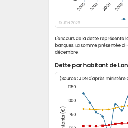
2000
2008
2006
2002
© JDN 2026
L'encours de la dette représente
banques. La somme présentée ci-de
décembre.
Dette par habitant de La
(Source : JDN d'après ministère
1250
1000
Montants (€)
750