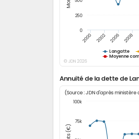
500
250
0
2000
2002
2006
2008
Langatte
Moyenne comm
© JDN 2026
Annuité de la dette de La
(Source : JDN d'après ministère
100k
75k