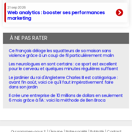
21 sep 2026
Web analytics : booster ses performances
marketing
À NE PAS RATER
Ce Français déloge les squatteurs de sa maison sans
violence grâce à un coup de fil particulièrement malin
Les neurologues en sont certains : ce sport est excellent
pour le cerveau et quelques minutes régulières suffisent
Le jardinier du roi d'Angleterre Charles III est catégorique :
avant fin août, voici ce qu'il faut impérativement faire
dans son jardin
Il crée une entreprise de 10 millions de dollars en seulement
6 mois grâce à l'IA : voici la méthode de Ben Broca
Qui sommes-nous ?
L'équipe
Notre société
Publicité
Contact