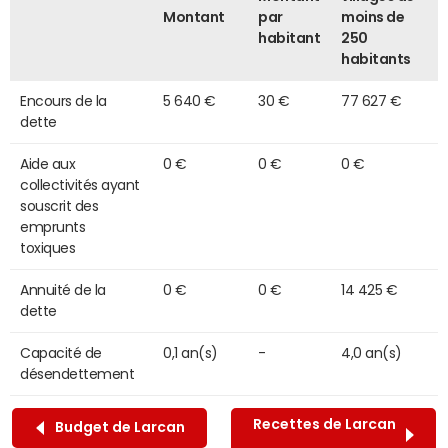
Montant
par
moins de
habitant
250
habitants
Encours de la
5 640 €
30 €
77 627 €
dette
Aide aux
0 €
0 €
0 €
collectivités ayant
souscrit des
emprunts
toxiques
Annuité de la
0 €
0 €
14 425 €
dette
Capacité de
0,1 an(s)
-
4,0 an(s)
désendettement
Recettes de Larcan
Budget de Larcan