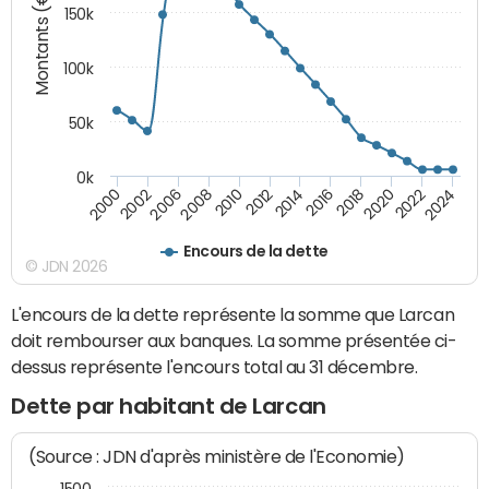
Montants (€)
150k
100k
50k
0k
2008
2022
2002
2018
2014
2010
2024
2006
2020
2000
2016
2012
Encours de la dette
© JDN 2026
L'encours de la dette représente la somme que Larcan
doit rembourser aux banques. La somme présentée ci-
dessus représente l'encours total au 31 décembre.
Dette par habitant de Larcan
(Source : JDN d'après ministère de l'Economie)
1500