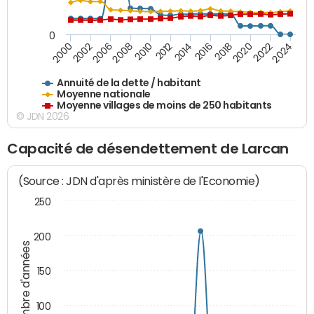
0
2020
2010
2016
2006
2022
2012
2000
2018
2008
2024
2014
2002
Annuité de la dette / habitant
Moyenne nationale
Moyenne villages de moins de 250 habitants
© JDN 2026
Capacité de désendettement de Larcan
(Source : JDN d'après ministère de l'Economie)
250
200
Nombre d'années
150
100