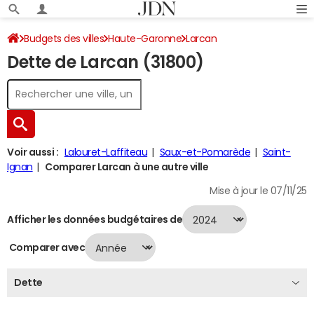
Budgets des villes
Haute-Garonne
Larcan
Dette de Larcan (31800)
Dette au 31/12/2024
Voir aussi :
Lalouret-Laffiteau
Saux-et-Pomarède
Saint-
Ignan
Comparer Larcan à une autre ville
Mise à jour le 07/11/25
Afficher les données budgétaires de
Comparer avec
Dette