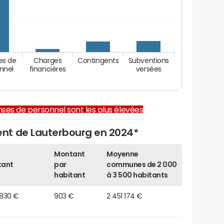
es de
Charges
Contingents
Subventions
nnel
financières
versées
enses de personnel sont les plus élevées
nt de Lauterbourg en 2024*
Montant
Moyenne
tant
par
communes de 2 000
habitant
à 3 500 habitants
 830 €
903 €
2 451 174 €