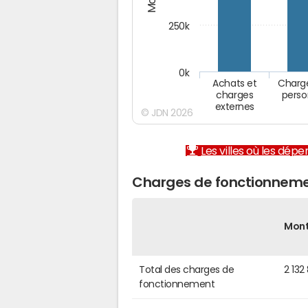
250k
0k
Achats et
Charg
charges
perso
externes
© JDN 2026
Les villes où les dép
Charges de fonctionneme
Mon
Total des charges de
2 132
fonctionnement