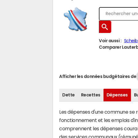
Voir aussi :
Schei
Comparer Lauterbo
Afficher les données budgétaires de
Dette
Recettes
Dépenses
B
Les dépenses d'une commune se rép
fonctionnement et les emplois d'
comprennent les dépenses couran
des services communaux (rémunéra