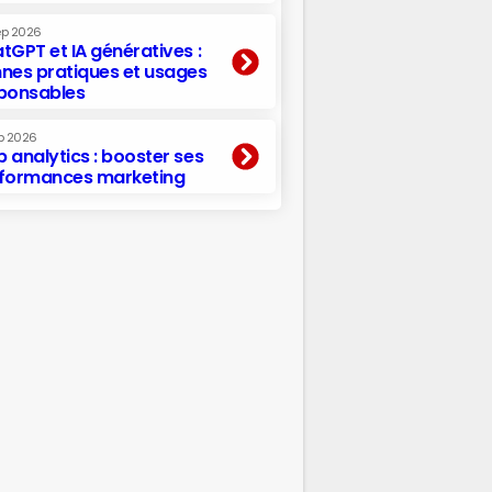
ep 2026
tGPT et IA génératives :
nes pratiques et usages
ponsables
p 2026
 analytics : booster ses
formances marketing