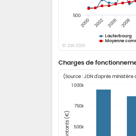
500
2000
2002
2006
2008
Lauterbourg
Moyenne commu
© JDN 2026
Charges de fonctionneme
(Source : JDN d'après ministère
1 000k
750k
Montants (€)
500k