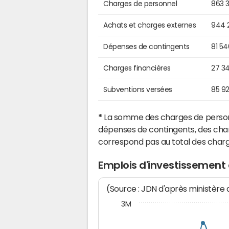
Charges de personnel
863 
Achats et charges externes
944 
Dépenses de contingents
81 5
Charges financières
27 3
Subventions versées
85 9
*
La somme des charges de personn
dépenses de contingents, des char
correspond pas au total des char
Emplois d'investissement
(Source : JDN d'après ministère
3M