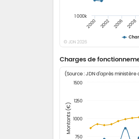
1 000k
2000
2002
2006
2008
Char
© JDN 2026
Charges de fonctionneme
(Source : JDN d'après ministère
1500
1250
Montants (€)
1000
750