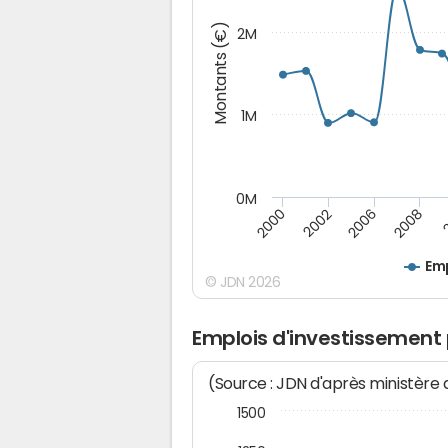
Montants (€)
2M
1M
0M
2000
2002
2006
2008
2
Emp
© JDN 2026
Emplois d'investissement
(Source : JDN d'après ministère
1500