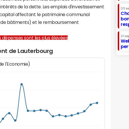
 intérêts de la dette. Les emplois d'investissement
03 s
Cha
capital affectant le patrimoine communal
bon
on de bâtiments) et le remboursement
res
21 se
les dépenses sont les plus élevées
Web
per
nt de Lauterbourg
 de l'Economie)