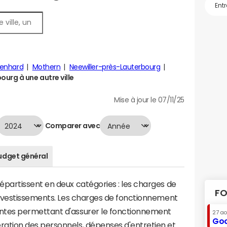
benhard
Mothern
Neewiller-près-Lauterbourg
urg à une autre ville
Mise à jour le 07/11/25
Comparer avec
udget général
artissent en deux catégories : les charges de
FO
investissements. Les charges de fonctionnement
tes permettant d'assurer le fonctionnement
27 a
Goo
tion des personnels, dépenses d'entretien et