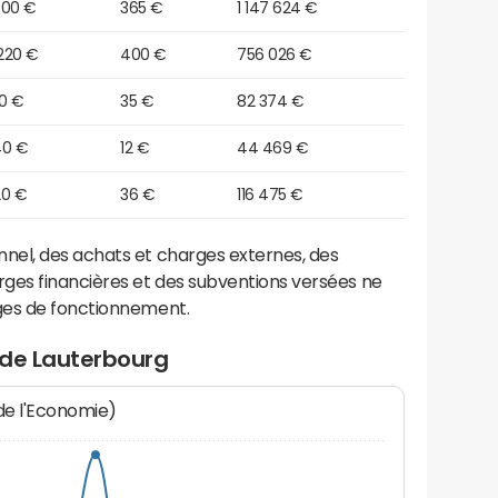
300 €
365 €
1 147 624 €
220 €
400 €
756 026 €
40 €
35 €
82 374 €
40 €
12 €
44 469 €
20 €
36 €
116 475 €
el, des achats et charges externes, des
ges financières et des subventions versées ne
ges de fonctionnement.
 de Lauterbourg
 de l'Economie)