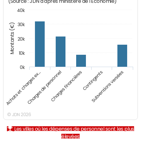
(Source : JDN d'après ministère de l'Economie)
40k
Montants (€)
30k
20k
10k
0k
Charges financières
Achats et charges ex…
Contingents
Charges de personnel
Subventions versées
© JDN 2026
Les villes où les dépenses de personnel sont les plus
élevées