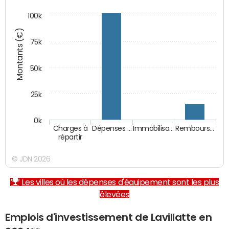
100k
Montants (€)
75k
50k
25k
0k
Charges à
Dépenses …
Immobilisa…
Rembours…
répartir
© JDN 2026
Les villes où les dépenses d'équipement sont les plus
élevées
Emplois d'investissement de Lavillatte en