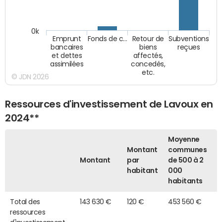
0k
Emprunt
Fonds de c…
Retour de
Subventions
bancaires
biens
reçues
et dettes
affectés,
assimilées
concedés,
etc.
© JDN 2026
Ressources d'investissement de Lavoux en
2024**
Moyenne
Montant
communes
Montant
par
de 500 à 2
habitant
000
habitants
Total des
143 630 €
120 €
453 560 €
ressources