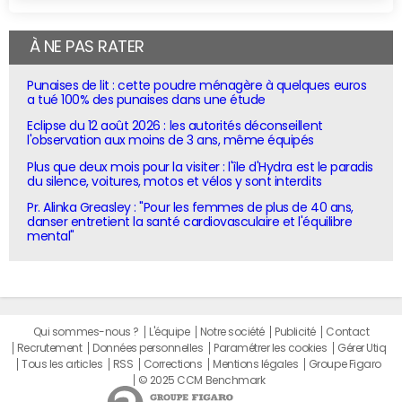
À NE PAS RATER
Punaises de lit : cette poudre ménagère à quelques euros
a tué 100% des punaises dans une étude
Eclipse du 12 août 2026 : les autorités déconseillent
l'observation aux moins de 3 ans, même équipés
Plus que deux mois pour la visiter : l'île d'Hydra est le paradis
du silence, voitures, motos et vélos y sont interdits
Pr. Alinka Greasley : "Pour les femmes de plus de 40 ans,
danser entretient la santé cardiovasculaire et l'équilibre
mental"
Qui sommes-nous ?
L'équipe
Notre société
Publicité
Contact
Recrutement
Données personnelles
Paramétrer les cookies
Gérer Utiq
Tous les articles
RSS
Corrections
Mentions légales
Groupe Figaro
© 2025 CCM Benchmark