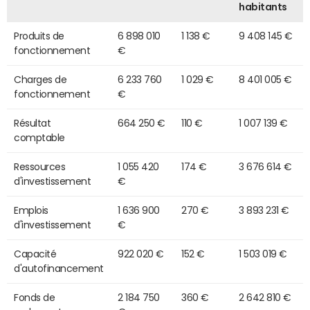
habitants
Produits de
6 898 010
1 138 €
9 408 145 €
fonctionnement
€
Charges de
6 233 760
1 029 €
8 401 005 €
fonctionnement
€
Résultat
664 250 €
110 €
1 007 139 €
comptable
Ressources
1 055 420
174 €
3 676 614 €
d'investissement
€
Emplois
1 636 900
270 €
3 893 231 €
d'investissement
€
Capacité
922 020 €
152 €
1 503 019 €
d'autofinancement
Fonds de
2 184 750
360 €
2 642 810 €