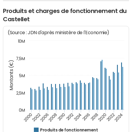
Produits et charges de fonctionnement du
Castellet
(Source : JDN d'après ministère de l'Economie)
10M
7,5M
Montants (€)
5M
2,5M
0M
2000
2002
2006
2008
2010
2012
2014
2016
2018
2020
2022
2024
Produits de fonctionnement