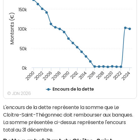
150k
Montants (€)
100k
50k
0k
2008
2022
2002
2018
2014
2010
2024
2006
2020
2000
2016
2012
Encours de la dette
© JDN 2026
L'encours de la dette représente la somme que Le
Cloître-Saint-Thégonnec doit rembourser aux banques.
La somme présentée ci-dessus représente l'encours
total au 31 décembre.