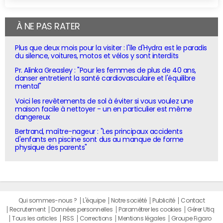
À NE PAS RATER
Plus que deux mois pour la visiter : l'île d'Hydra est le paradis
du silence, voitures, motos et vélos y sont interdits
Pr. Alinka Greasley : "Pour les femmes de plus de 40 ans,
danser entretient la santé cardiovasculaire et l'équilibre
mental"
Voici les revêtements de sol à éviter si vous voulez une
maison facile à nettoyer - un en particulier est même
dangereux
Bertrand, maître-nageur : "Les principaux accidents
d'enfants en piscine sont dus au manque de forme
physique des parents"
Qui sommes-nous ?
L'équipe
Notre société
Publicité
Contact
Recrutement
Données personnelles
Paramétrer les cookies
Gérer Utiq
Tous les articles
RSS
Corrections
Mentions légales
Groupe Figaro