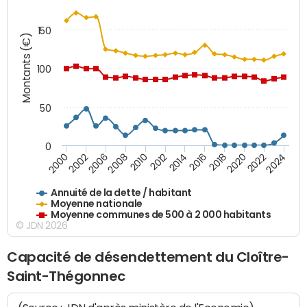
150
Montants (€)
100
50
0
2014
2008
2000
2024
2018
2012
2006
2022
2016
2010
2002
2020
Annuité de la dette / habitant
Moyenne nationale
Moyenne communes de 500 à 2 000 habitants
© JDN 2026
Capacité de désendettement du Cloître-
Saint-Thégonnec