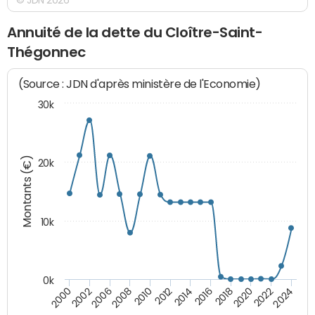
Annuité de la dette du Cloître-Saint-
Thégonnec
(Source : JDN d'après ministère de l'Economie)
30k
Montants (€)
20k
10k
0k
2020
2024
2000
2006
2010
2014
2018
2022
2002
2008
2012
2016