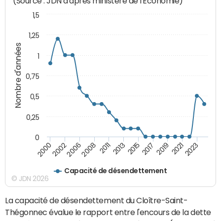
(Source : JDN d'après ministère de l'Economie)
1,5
1,25
Nombre d'années
1
0,75
0,5
0,25
0
2011
2015
2019
2023
2002
2008
2013
2017
2021
2000
2006
Capacité de désendettement
© JDN 2026
La capacité de désendettement du Cloître-Saint-
Thégonnec évalue le rapport entre l'encours de la dette