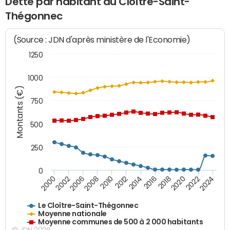
Dette par habitant du Cloître-Saint-
Thégonnec
(Source : JDN d'après ministère de l'Economie)
1250
1000
Montants (€)
750
500
250
0
2018
2002
2022
2008
2012
2016
2000
2020
2006
2024
2010
2014
Le Cloître-Saint-Thégonnec
Moyenne nationale
Moyenne communes de 500 à 2 000 habitants
© JDN 2026