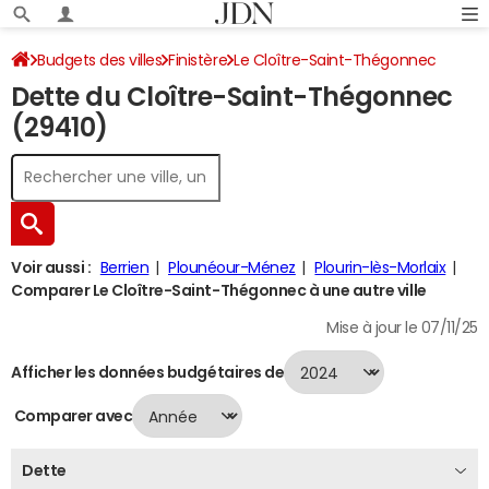
Budgets des villes
Finistère
Le Cloître-Saint-Thégonnec
Dette du Cloître-Saint-Thégonnec
Dette au 31/12/2024
(29410)
Voir aussi :
Berrien
Plounéour-Ménez
Plourin-lès-Morlaix
Comparer Le Cloître-Saint-Thégonnec à une autre ville
Mise à jour le 07/11/25
Afficher les données budgétaires de
Comparer avec
Dette