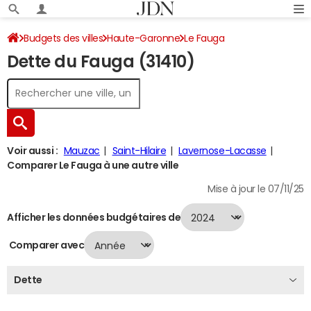
Budgets des villes
Haute-Garonne
Le Fauga
Dette du Fauga (31410)
Dette au 31/12/2024
Voir aussi :
Mauzac
Saint-Hilaire
Lavernose-Lacasse
Comparer Le Fauga à une autre ville
Mise à jour le 07/11/25
Afficher les données budgétaires de
Comparer avec
Dette