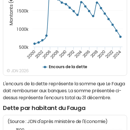
Montants (€)
1 500k
1 000k
500k
2014
2008
2000
2024
2018
2012
2006
2022
2016
2010
2002
2020
Encours de la dette
© JDN 2026
L'encours de la dette représente la somme que Le Fauga
doit rembourser aux banques. La somme présentée ci-
dessus représente l'encours total au 31 décembre.
Dette par habitant du Fauga
(Source : JDN d'après ministère de l'Economie)
1500