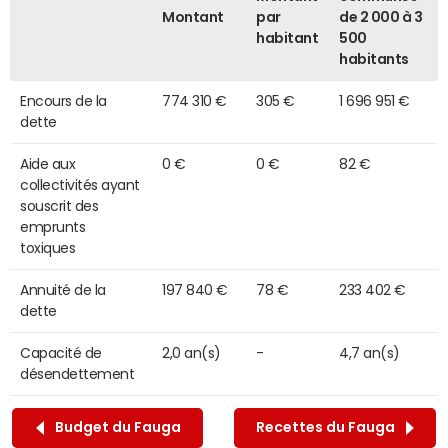
Montant
par
de 2 000 à 3
habitant
500
habitants
Encours de la
774 310 €
305 €
1 696 951 €
dette
Aide aux
0 €
0 €
82 €
collectivités ayant
souscrit des
emprunts
toxiques
Annuité de la
197 840 €
78 €
233 402 €
dette
Capacité de
2,0 an(s)
-
4,7 an(s)
désendettement
Budget du Fauga
Recettes du Fauga