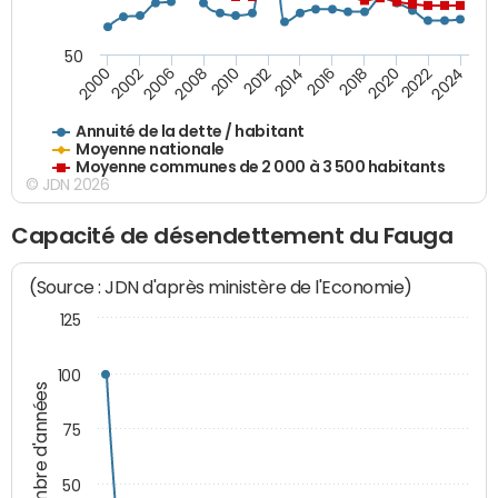
50
2014
2008
2000
2024
2018
2012
2006
2022
2016
2010
2002
2020
Annuité de la dette / habitant
Moyenne nationale
Moyenne communes de 2 000 à 3 500 habitants
© JDN 2026
Capacité de désendettement du Fauga
(Source : JDN d'après ministère de l'Economie)
125
100
Nombre d'années
75
50