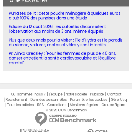
À NE PAS RATER
Punaises de lit : cette poudre ménagère à quelques euros
a tué 100% des punaises dans une étude
Eclipse du 12 août 2026 : les autorités déconseillent
l'observation aux moins de 3 ans, même équipés
Plus que deux mois pour la visiter : l'île d'Hydra est le paradis
du silence, voitures, motos et vélos y sont interdits
Pr. Alinka Greasley : "Pour les femmes de plus de 40 ans,
danser entretient la santé cardiovasculaire et l'équilibre
mental"
Qui sommes-nous ?
L'équipe
Notre société
Publicité
Contact
Recrutement
Données personnelles
Paramétrer les cookies
Gérer Utiq
Tous les articles
RSS
Corrections
Mentions légales
Groupe Figaro
© 2025 CCM Benchmark