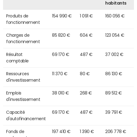
habitants
Produits de
154 990 €
1 091 €
160 056 €
fonctionnement
Charges de
85 820 €
604 €
123 054 €
fonctionnement
Résultat
69 170 €
487 €
37 002 €
comptable
Ressources
11 370 €
80 €
86 130 €
d'investissement
Emplois
38 010 €
268 €
89 512 €
d'investissement
Capacité
69 170 €
487 €
39 791 €
d'autofinancement
Fonds de
197 410 €
1 390 €
206 778 €