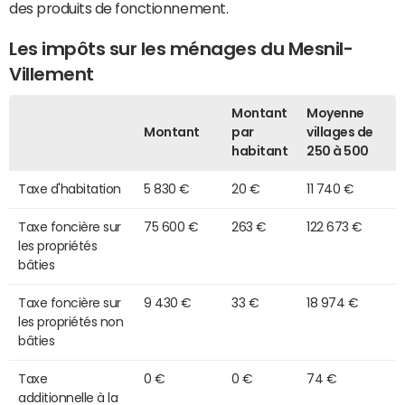
des produits de fonctionnement.
Les impôts sur les ménages du Mesnil-
Villement
Montant
Moyenne
Montant
par
villages de
habitant
250 à 500
Taxe d'habitation
5 830 €
20 €
11 740 €
Taxe foncière sur
75 600 €
263 €
122 673 €
les propriétés
bâties
Taxe foncière sur
9 430 €
33 €
18 974 €
les propriétés non
bâties
Taxe
0 €
0 €
74 €
additionnelle à la