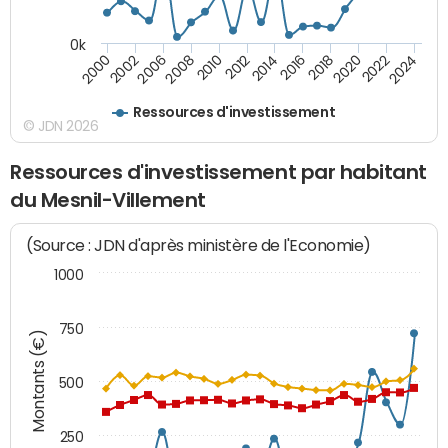
0k
2008
2022
2002
2018
2014
2010
2024
2006
2020
2000
2016
2012
Ressources d'investissement
© JDN 2026
Ressources d'investissement par habitant
du Mesnil-Villement
(Source : JDN d'après ministère de l'Economie)
1000
750
Montants (€)
500
250