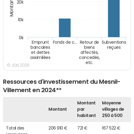
Montants (€)
20k
10k
0k
Emprunt
Fonds de c…
Retour de
Subventions
bancaires
biens
reçues
et dettes
affectés,
assimilées
concedés,
etc.
© JDN 2026
Ressources d'investissement du Mesnil-
Villement en 2024**
Montant
Moyenne
Montant
par
villages de
habitant
250 à 500
Total des
206 910 €
721 €
167 522 €