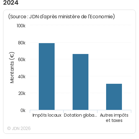
2024
(Source : JDN d'après ministère de l'Economie)
100k
80k
Montants (€)
60k
40k
20k
0k
Impôts locaux
Dotation globa…
Autres impôts
et taxes
© JDN 2026