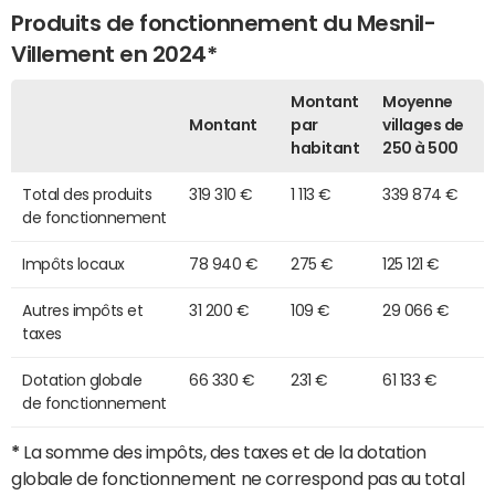
Produits de fonctionnement du Mesnil-
Villement en 2024*
Montant
Moyenne
Montant
par
villages de
habitant
250 à 500
Total des produits
319 310 €
1 113 €
339 874 €
de fonctionnement
Impôts locaux
78 940 €
275 €
125 121 €
Autres impôts et
31 200 €
109 €
29 066 €
taxes
Dotation globale
66 330 €
231 €
61 133 €
de fonctionnement
*
La somme des impôts, des taxes et de la dotation
globale de fonctionnement ne correspond pas au total