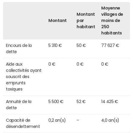
Moyenne
Montant
villages de
Montant
par
moins de
habitant
250
habitants
Encours de la
5 310 €
50 €
77 627 €
dette
Aide aux
0 €
0 €
0 €
collectivités ayant
souscrit des
emprunts
toxiques
Annuité de la
5 500 €
52 €
14 425 €
dette
Capacité de
0,2 an(s)
-
4,0 an(s)
désendettement