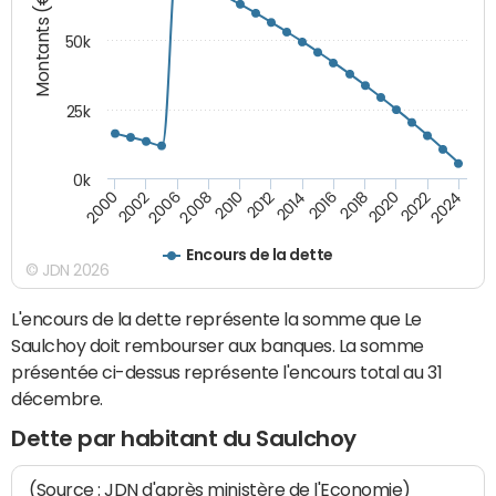
Montants (€)
50k
25k
0k
2024
2002
2010
2016
2022
2000
2008
2014
2020
2006
2012
2018
Encours de la dette
© JDN 2026
L'encours de la dette représente la somme que Le
Saulchoy doit rembourser aux banques. La somme
présentée ci-dessus représente l'encours total au 31
décembre.
Dette par habitant du Saulchoy
(Source : JDN d'après ministère de l'Economie)