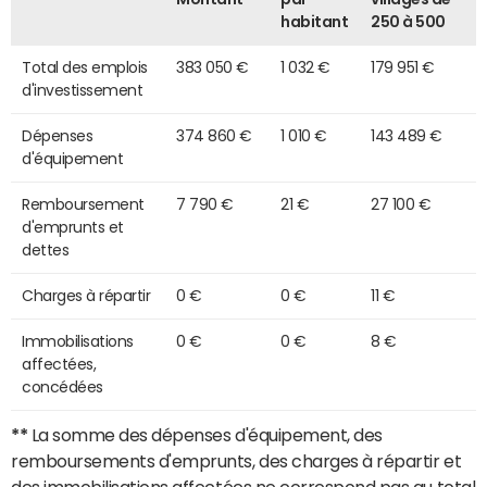
habitant
250 à 500
Total des emplois
383 050 €
1 032 €
179 951 €
d'investissement
Dépenses
374 860 €
1 010 €
143 489 €
d'équipement
Remboursement
7 790 €
21 €
27 100 €
d'emprunts et
dettes
Charges à répartir
0 €
0 €
11 €
Immobilisations
0 €
0 €
8 €
affectées,
concédées
**
La somme des dépenses d'équipement, des
remboursements d'emprunts, des charges à répartir et
des immobilisations affectées ne correspond pas au total