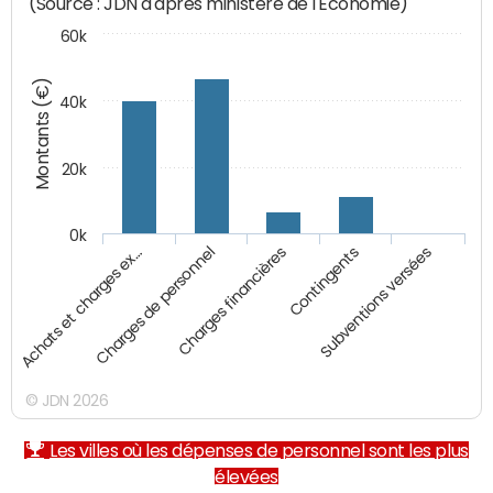
(Source : JDN d'après ministère de l'Economie)
60k
Montants (€)
40k
20k
0k
Charges financières
Achats et charges ex…
Contingents
Charges de personnel
Subventions versées
© JDN 2026
Les villes où les dépenses de personnel sont les plus
élevées