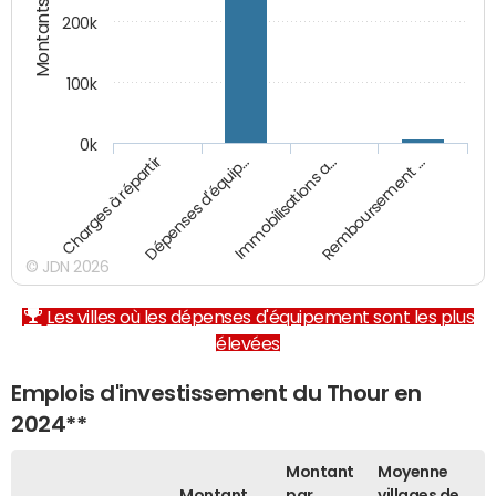
Montants (€)
200k
100k
0k
Charges à répartir
Dépenses d'équip…
Immobilisations a…
Remboursement …
© JDN 2026
Les villes où les dépenses d'équipement sont les plus
élevées
Emplois d'investissement du Thour en
2024**
Montant
Moyenne
Montant
par
villages de