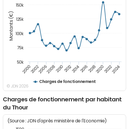
150k
Montants (€)
125k
100k
75k
50k
2024
2002
2010
2016
2022
2000
2008
2014
2020
2006
2012
2018
Charges de fonctionnement
© JDN 2026
Charges de fonctionnement par habitant
du Thour
(Source : JDN d'après ministère de l'Economie)