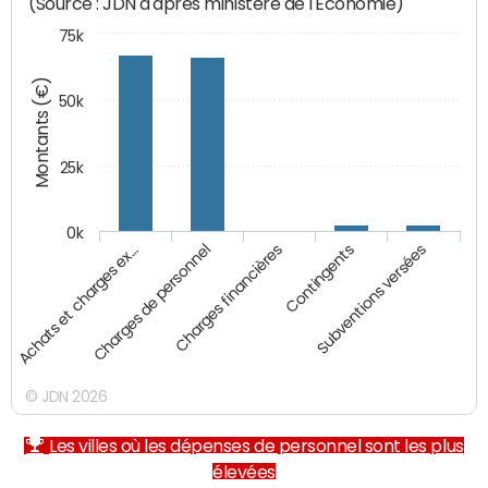
(Source : JDN d'après ministère de l'Economie)
75k
Montants (€)
50k
25k
0k
Achats et charges ex…
Charges de personnel
Charges financières
Contingents
Subventions versées
© JDN 2026
Les villes où les dépenses de personnel sont les plus
élevées