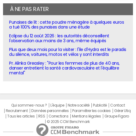
À NE PAS RATER
Punaises de lit : cette poudre ménagère à quelques euros
a tué 100% des punaises dans une étude
Eclipse du 12 août 2026 : les autorités déconseillent
l'observation aux moins de 3 ans, même équipés
Plus que deux mois pour la visiter : l'île d'Hydra est le paradis
du silence, voitures, motos et vélos y sont interdits
Pr. Alinka Greasley : "Pour les femmes de plus de 40 ans,
danser entretient la santé cardiovasculaire et l'équilibre
mental"
Qui sommes-nous ?
L'équipe
Notre société
Publicité
Contact
Recrutement
Données personnelles
Paramétrer les cookies
Gérer Utiq
Tous les articles
RSS
Corrections
Mentions légales
Groupe Figaro
© 2025 CCM Benchmark