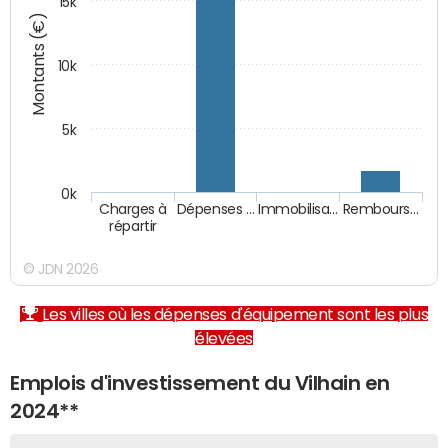
15k
Montants (€)
10k
5k
0k
Charges à
Dépenses …
Immobilisa…
Rembours…
répartir
© JDN 2026
Les villes où les dépenses d'équipement sont les plus
élevées
Emplois d'investissement du Vilhain en
2024**