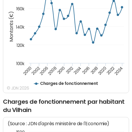
160k
Montants (€)
140k
120k
100k
2018
2002
2020
2006
2022
2008
2024
2010
2012
2014
2016
2000
Charges de fonctionnement
© JDN 2026
Charges de fonctionnement par habitant
du Vilhain
(Source : JDN d'après ministère de l'Economie)