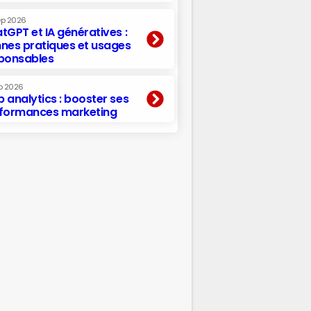
ep 2026
tGPT et IA génératives :
nes pratiques et usages
ponsables
p 2026
 analytics : booster ses
formances marketing