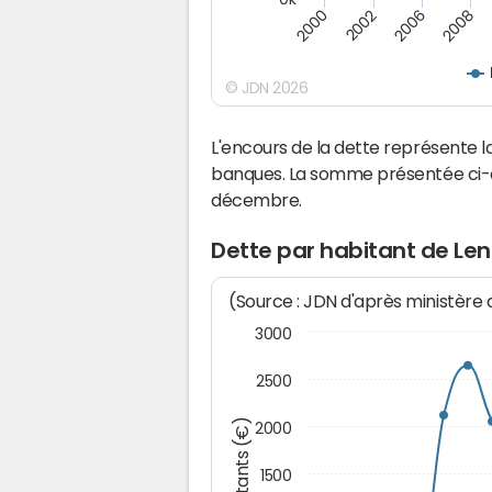
2000
2008
2006
2002
© JDN 2026
L'encours de la dette représente 
banques. La somme présentée ci-de
décembre.
Dette par habitant de Lent
(Source : JDN d'après ministère
3000
2500
Montants (€)
2000
1500