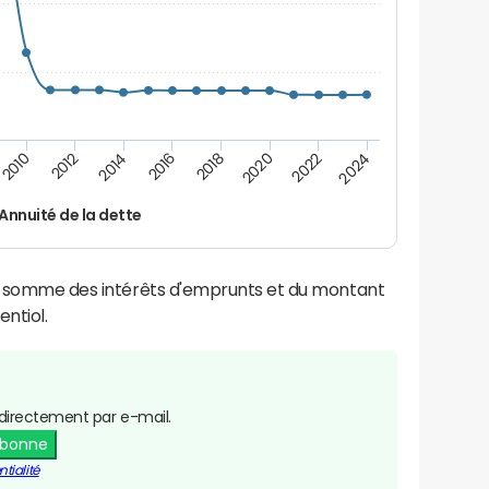
2024
2022
2020
2018
2016
2014
2012
2010
Annuité de la dette
la somme des intérêts d'emprunts et du montant
ntiol.
directement par e-mail.
abonne
tialité