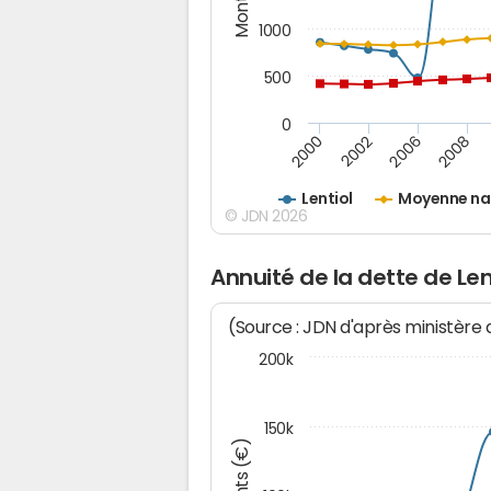
1000
500
0
2000
2002
2006
2008
Lentiol
Moyenne na
© JDN 2026
Annuité de la dette de Len
(Source : JDN d'après ministère
200k
150k