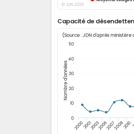
Moyenne villages 
© JDN 2026
Capacité de désendettem
(Source : JDN d'après ministère
50
40
Nombre d'années
30
20
10
0
2003
2
2001
2010
2000
2008
2007
2006