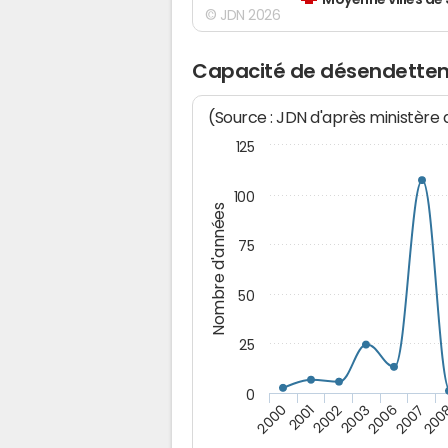
Moyenne villes de
© JDN 2026
Capacité de désendettem
(Source : JDN d'après ministère
125
100
Nombre d'années
75
50
25
0
2007
2000
2006
2003
2002
200
2001