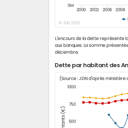
0M
2000
2002
2006
2008
© JDN 2026
L'encours de la dette représente 
aux banques. La somme présentée c
décembre.
Dette par habitant des An
(Source : JDN d'après ministère
1000
750
Montants (€)
500