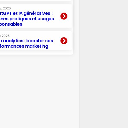
ep 2026
tGPT et IA génératives :
nes pratiques et usages
ponsables
p 2026
 analytics : booster ses
formances marketing