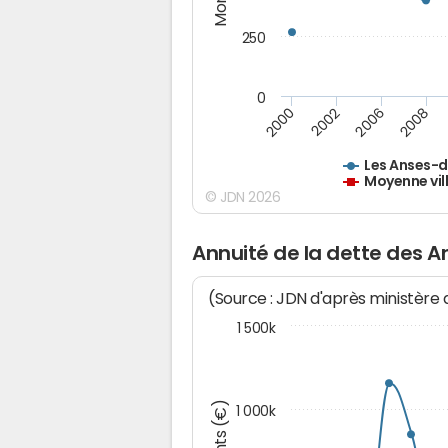
250
0
2000
2002
2006
2008
Les Anses-d
Moyenne vil
© JDN 2026
Annuité de la dette des A
(Source : JDN d'après ministère
1 500k
1 000k