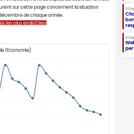
urent sur cette page concernent la situation
03 s
Cha
31 décembre de chaque année.
bon
lles les plus endettées
res
21 se
Web
per
 de l'Economie)