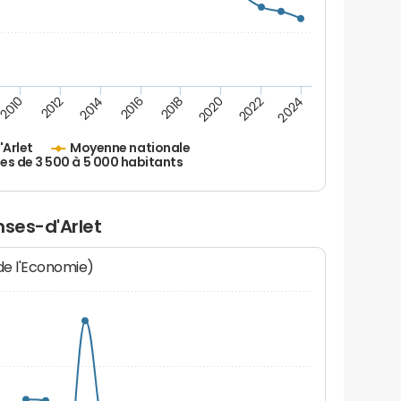
2010
2012
2014
2016
2018
2020
2022
2024
'Arlet
Moyenne nationale
les de 3 500 à 5 000 habitants
nses-d'Arlet
 de l'Economie)