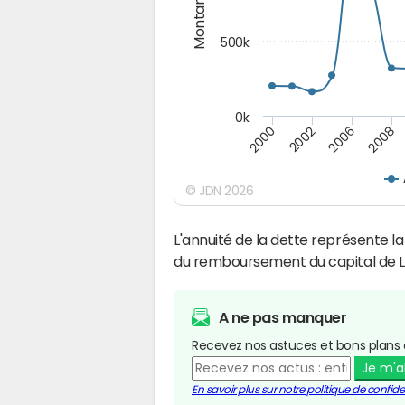
Montants (€)
500k
0k
2008
2002
2006
2000
© JDN 2026
L'annuité de la dette représente 
du remboursement du capital de L
A ne pas manquer
Recevez nos astuces et bons plans 
Je m'
En savoir plus sur notre politique de confiden