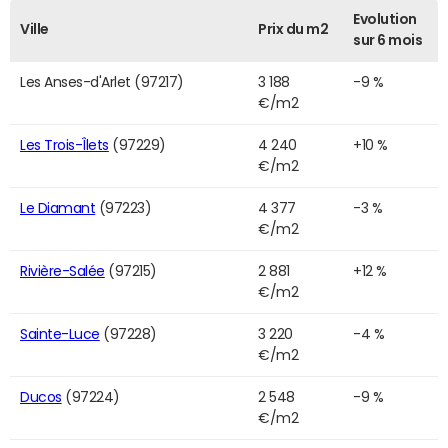
Evolution
Ville
Prix du m2
sur 6 mois
Les Anses-d'Arlet (97217)
3 188
-9 %
€/m2
Les Trois-Îlets
(97229)
4 240
+10 %
€/m2
Le Diamant
(97223)
4 377
-3 %
€/m2
Rivière-Salée
(97215)
2 881
+12 %
€/m2
Sainte-Luce
(97228)
3 220
-4 %
€/m2
Ducos
(97224)
2 548
-9 %
€/m2