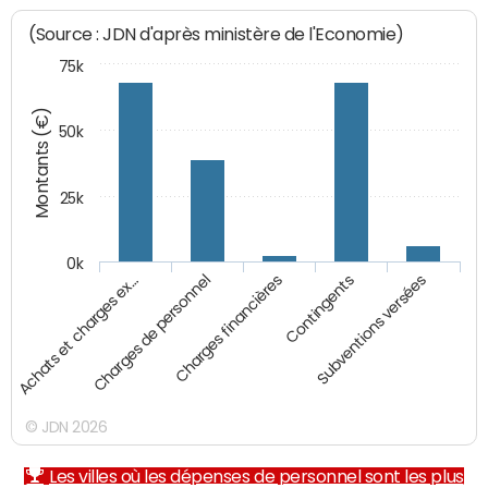
(Source : JDN d'après ministère de l'Economie)
75k
Montants (€)
50k
25k
0k
Achats et charges ex…
Charges de personnel
Charges financières
Contingents
Subventions versées
© JDN 2026
Les villes où les dépenses de personnel sont les plus