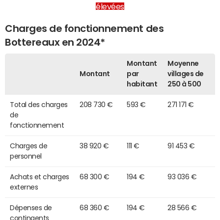
élevées
Charges de fonctionnement des
Bottereaux en 2024*
Montant
Moyenne
Montant
par
villages de
habitant
250 à 500
Total des charges
208 730 €
593 €
271 171 €
de
fonctionnement
Charges de
38 920 €
111 €
91 453 €
personnel
Achats et charges
68 300 €
194 €
93 036 €
externes
Dépenses de
68 360 €
194 €
28 566 €
contingents