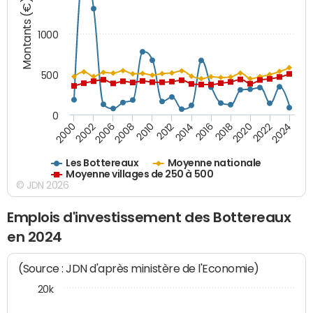
Montants (€)
1000
500
0
2018
2002
2022
2008
2012
2016
2000
2020
2006
2024
2010
2014
Les Bottereaux
Moyenne nationale
Moyenne villages de 250 à 500
© JDN 2026
Emplois d'investissement des Bottereaux
en 2024
(Source : JDN d'après ministère de l'Economie)
20k