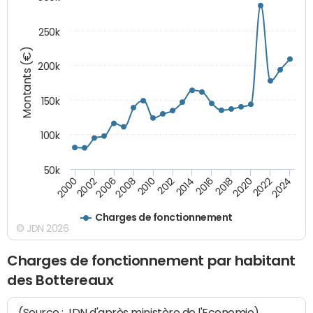
250k
Montants (€)
200k
150k
100k
50k
2008
2022
2002
2018
2014
2010
2024
2006
2020
2000
2016
2012
Charges de fonctionnement
© JDN 2026
Charges de fonctionnement par habitant
des Bottereaux
(Source : JDN d'après ministère de l'Economie)