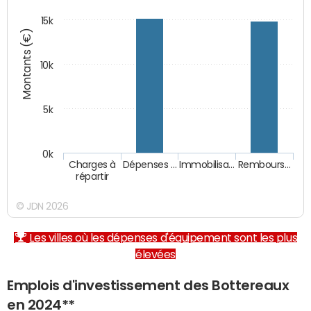
15k
Montants (€)
10k
5k
0k
Charges à
Dépenses …
Immobilisa…
Rembours…
répartir
© JDN 2026
Les villes où les dépenses d'équipement sont les plus
élevées
Emplois d'investissement des Bottereaux
en 2024**