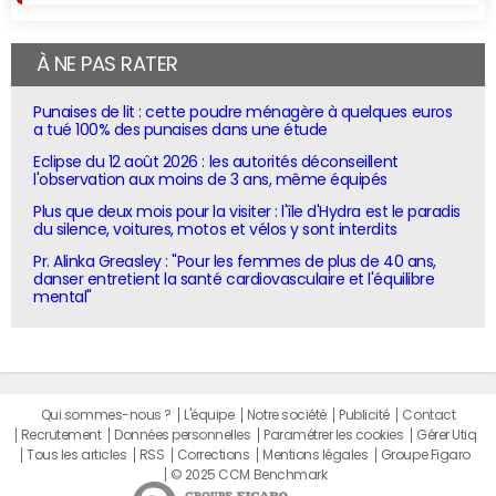
À NE PAS RATER
Punaises de lit : cette poudre ménagère à quelques euros
a tué 100% des punaises dans une étude
Eclipse du 12 août 2026 : les autorités déconseillent
l'observation aux moins de 3 ans, même équipés
Plus que deux mois pour la visiter : l'île d'Hydra est le paradis
du silence, voitures, motos et vélos y sont interdits
Pr. Alinka Greasley : "Pour les femmes de plus de 40 ans,
danser entretient la santé cardiovasculaire et l'équilibre
mental"
Qui sommes-nous ?
L'équipe
Notre société
Publicité
Contact
Recrutement
Données personnelles
Paramétrer les cookies
Gérer Utiq
Tous les articles
RSS
Corrections
Mentions légales
Groupe Figaro
© 2025 CCM Benchmark