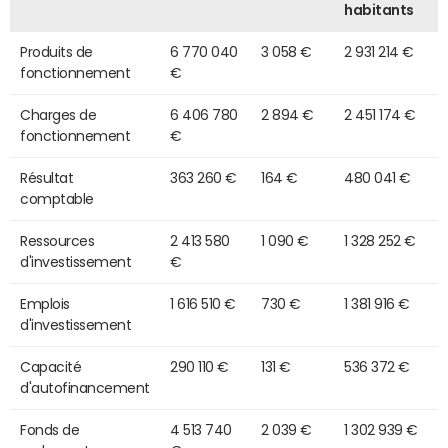
habitants
Produits de
6 770 040
3 058 €
2 931 214 €
fonctionnement
€
Charges de
6 406 780
2 894 €
2 451 174 €
fonctionnement
€
Résultat
363 260 €
164 €
480 041 €
comptable
Ressources
2 413 580
1 090 €
1 328 252 €
d'investissement
€
Emplois
1 616 510 €
730 €
1 381 916 €
d'investissement
Capacité
290 110 €
131 €
536 372 €
d'autofinancement
Fonds de
4 513 740
2 039 €
1 302 939 €