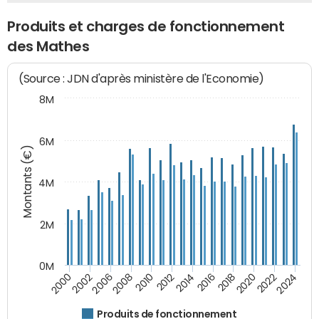
Produits et charges de fonctionnement
des Mathes
(Source : JDN d'après ministère de l'Economie)
8M
6M
Montants (€)
4M
2M
0M
2010
2012
2014
2016
2018
2020
2022
2024
2000
2002
2006
2008
Produits de fonctionnement