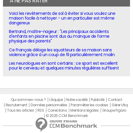
À NE PAS RATER
Voici les revêtements de sol à éviter si vous voulez une
maison facile à nettoyer - un en particulier est même
dangereux
Bertrand, maître-nageur : "Les principaux accidents
d'enfants en piscine sont dus au manque de forme
physique des parents"
Ce Français déloge les squatteurs de sa maison sans
violence grâce à un coup de fil particulièrement malin
Les neurologues en sont certains : ce sport est excellent
pour le cerveau et quelques minutes régulières suffisent
Qui sommes-nous ?
L'équipe
Notre société
Publicité
Contact
Recrutement
Données personnelles
Paramétrer les cookies
Gérer Utiq
Tous les articles
RSS
Corrections
Mentions légales
Groupe Figaro
© 2025 CCM Benchmark