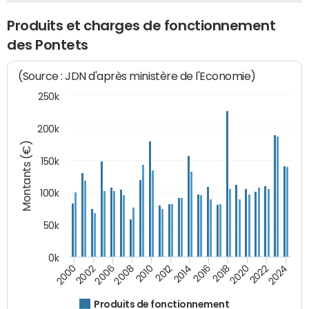
Produits et charges de fonctionnement
des Pontets
(Source : JDN d'après ministère de l'Economie)
250k
200k
Montants (€)
150k
100k
50k
0k
2008
2022
2002
2018
2014
2010
2024
2006
2020
2000
2016
2012
Produits de fonctionnement