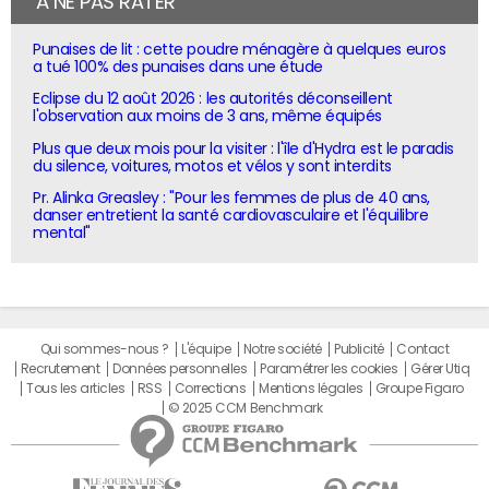
À NE PAS RATER
Punaises de lit : cette poudre ménagère à quelques euros
a tué 100% des punaises dans une étude
Eclipse du 12 août 2026 : les autorités déconseillent
l'observation aux moins de 3 ans, même équipés
Plus que deux mois pour la visiter : l'île d'Hydra est le paradis
du silence, voitures, motos et vélos y sont interdits
Pr. Alinka Greasley : "Pour les femmes de plus de 40 ans,
danser entretient la santé cardiovasculaire et l'équilibre
mental"
Qui sommes-nous ?
L'équipe
Notre société
Publicité
Contact
Recrutement
Données personnelles
Paramétrer les cookies
Gérer Utiq
Tous les articles
RSS
Corrections
Mentions légales
Groupe Figaro
© 2025 CCM Benchmark