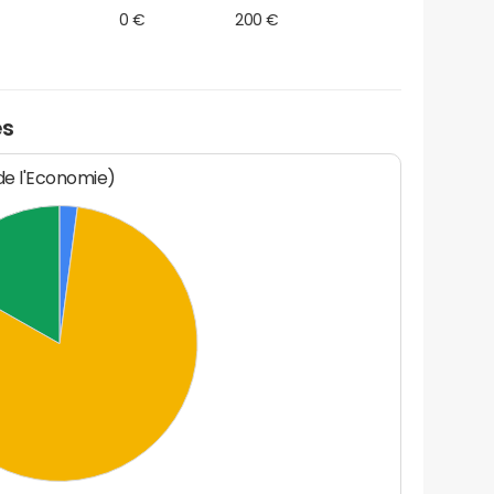
0 €
200 €
es
 de l'Economie)