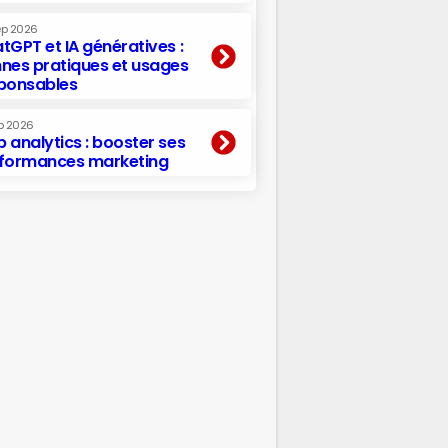
ep 2026
tGPT et IA génératives :
nes pratiques et usages
ponsables
p 2026
 analytics : booster ses
formances marketing