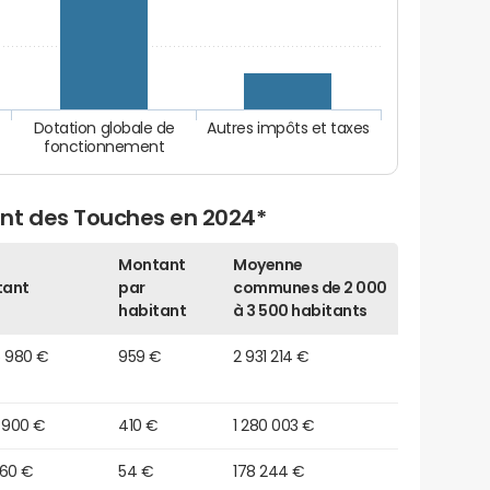
Dotation globale de
Autres impôts et taxes
fonctionnement
nt des Touches en 2024*
Montant
Moyenne
tant
par
communes de 2 000
habitant
à 3 500 habitants
5 980 €
959 €
2 931 214 €
 900 €
410 €
1 280 003 €
560 €
54 €
178 244 €