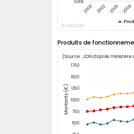
500k
2000
2002
2006
2008
Prod
© JDN 2026
Produits de fonctionneme
(Source : JDN d'après ministère
1750
1500
Montants (€)
1250
1000
750
500