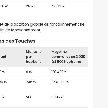
430 €
212 €
421 321 €
et de la dotation globale de fonctionnement ne
its de fonctionnement.
es des Touches
Montant
Moyenne
tant
par
communes de 2 000
habitant
à 3 500 habitants
0 €
6 €
100 400 €
30 €
246 €
1 237 309 €
20 €
51 €
51 615 €