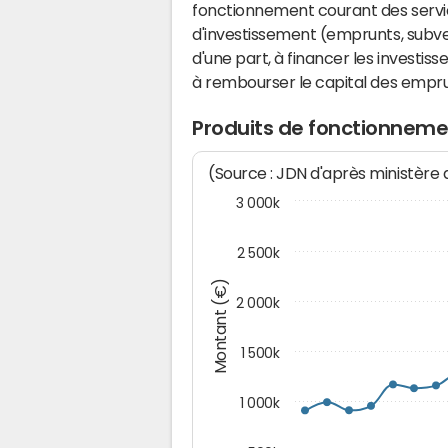
fonctionnement courant des serv
d'investissement (emprunts, subvent
d'une part, à financer les investis
à rembourser le capital des emprun
Produits de fonctionnem
(Source : JDN d'après ministère
3 000k
2 500k
Montant (€)
2 000k
1 500k
1 000k