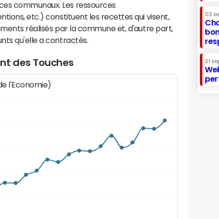
ices communaux. Les ressources
03 s
ions, etc.) constituent les recettes qui visent,
Cha
sements réalisés par la commune et, d'autre part,
bon
ts qu'elle a contractés.
res
ent des Touches
21 se
Web
per
 de l'Economie)