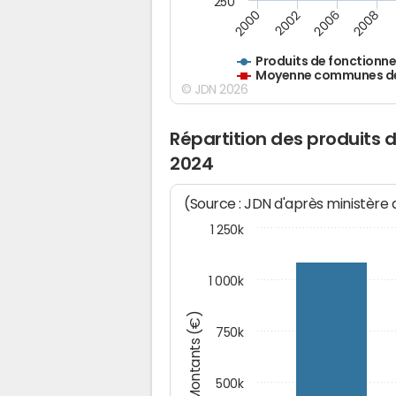
250
2000
2002
2006
2008
Produits de fonctionn
Moyenne communes de 
© JDN 2026
Répartition des produits
2024
(Source : JDN d'après ministère
1 250k
1 000k
Montants (€)
750k
500k