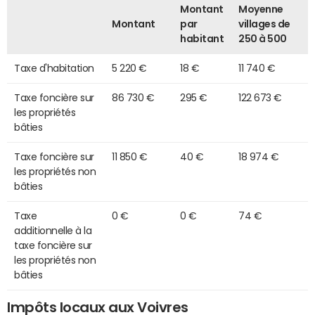
Montant
Moyenne
Montant
par
villages de
habitant
250 à 500
Taxe d'habitation
5 220 €
18 €
11 740 €
Taxe foncière sur
86 730 €
295 €
122 673 €
les propriétés
bâties
Taxe foncière sur
11 850 €
40 €
18 974 €
les propriétés non
bâties
Taxe
0 €
0 €
74 €
additionnelle à la
taxe foncière sur
les propriétés non
bâties
Impôts locaux aux Voivres