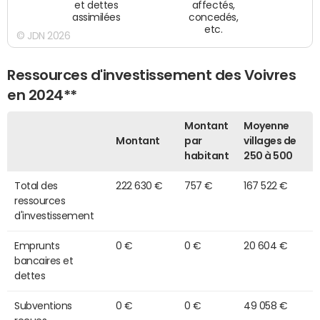
et dettes
affectés,
assimilées
concedés,
etc.
© JDN 2026
Ressources d'investissement des Voivres
en 2024**
Montant
Moyenne
Montant
par
villages de
habitant
250 à 500
Total des
222 630 €
757 €
167 522 €
ressources
d'investissement
Emprunts
0 €
0 €
20 604 €
bancaires et
dettes
Subventions
0 €
0 €
49 058 €