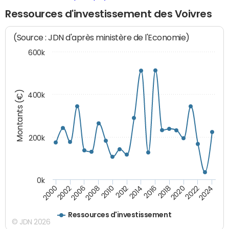
Ressources d'investissement des Voivres
(Source : JDN d'après ministère de l'Economie)
600k
Montants (€)
400k
200k
0k
2000
2022
2016
2010
2002
2024
2018
2012
2006
2020
2014
2008
Ressources d'investissement
© JDN 2026