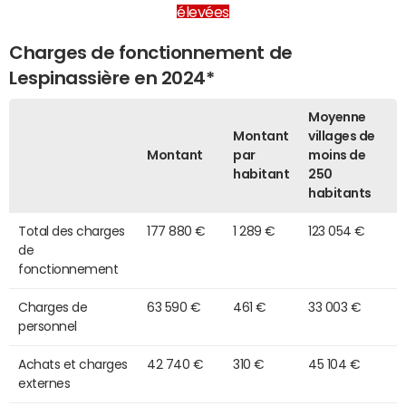
élevées
Charges de fonctionnement de
Lespinassière en 2024*
Moyenne
Montant
villages de
Montant
par
moins de
habitant
250
habitants
Total des charges
177 880 €
1 289 €
123 054 €
de
fonctionnement
Charges de
63 590 €
461 €
33 003 €
personnel
Achats et charges
42 740 €
310 €
45 104 €
externes