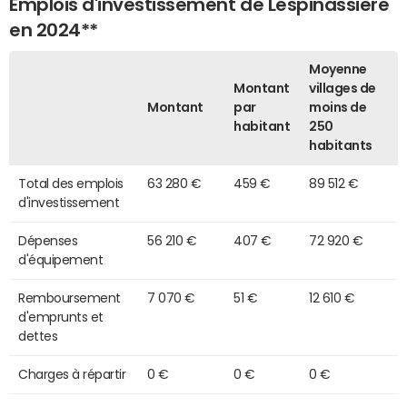
Emplois d'investissement de Lespinassière
en 2024**
Moyenne
Montant
villages de
Montant
par
moins de
habitant
250
habitants
Total des emplois
63 280 €
459 €
89 512 €
d'investissement
Dépenses
56 210 €
407 €
72 920 €
d'équipement
Remboursement
7 070 €
51 €
12 610 €
d'emprunts et
dettes
Charges à répartir
0 €
0 €
0 €