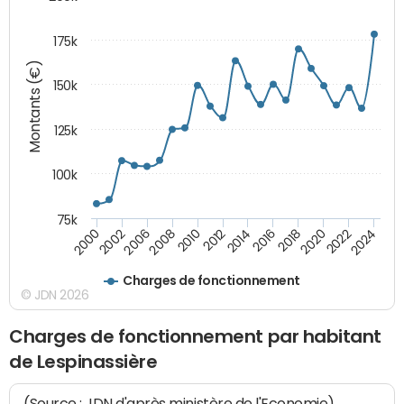
175k
Montants (€)
150k
125k
100k
75k
2008
2022
2002
2018
2014
2010
2024
2006
2020
2000
2016
2012
Charges de fonctionnement
© JDN 2026
Charges de fonctionnement par habitant
de Lespinassière
(Source : JDN d'après ministère de l'Economie)