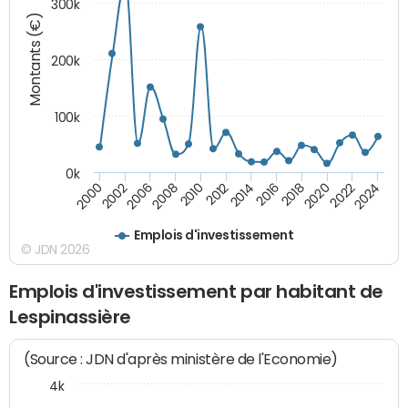
300k
Montants (€)
200k
100k
0k
2000
2022
2016
2010
2002
2024
2018
2012
2006
2020
2014
2008
Emplois d'investissement
© JDN 2026
Emplois d'investissement par habitant de
Lespinassière
(Source : JDN d'après ministère de l'Economie)
4k