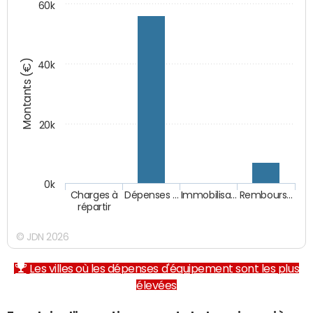
60k
Montants (€)
40k
20k
0k
Charges à
Dépenses …
Immobilisa…
Rembours…
répartir
© JDN 2026
Les villes où les dépenses d'équipement sont les plus
élevées