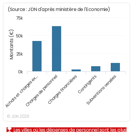
(Source : JDN d'après ministère de l'Economie)
75k
Montants (€)
50k
25k
0k
Achats et charges ex…
Charges de personnel
Charges financières
Contingents
Subventions versées
© JDN 2026
Les villes où les dépenses de personnel sont les plus