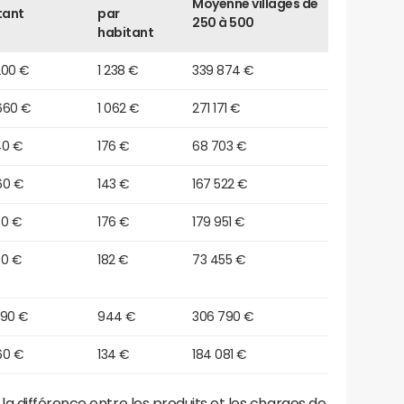
Moyenne villages de
tant
par
250 à 500
habitant
200 €
1 238 €
339 874 €
660 €
1 062 €
271 171 €
40 €
176 €
68 703 €
60 €
143 €
167 522 €
80 €
176 €
179 951 €
50 €
182 €
73 455 €
190 €
944 €
306 790 €
60 €
134 €
184 081 €
a différence entre les produits et les charges de