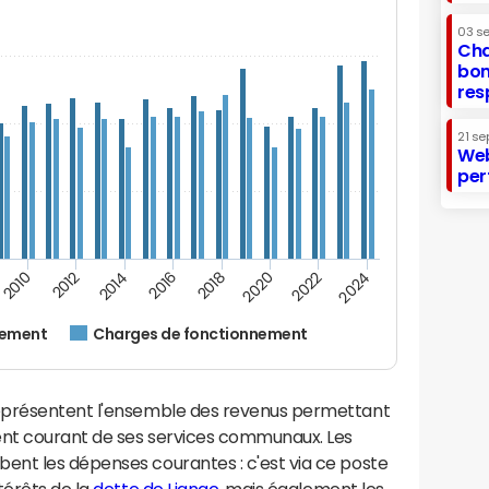
03 s
Cha
bon
res
21 se
Web
per
2014
2024
2012
2022
2010
2020
2018
2016
nement
Charges de fonctionnement
eprésentent l'ensemble des revenus permettant
ent courant de ses services communaux. Les
nt les dépenses courantes : c'est via ce poste