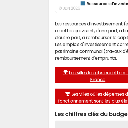
Ressources d'invest
© JDN 2026
Les ressources d'investissement (e
recettes qui visent, d'une part, à f
d'autre part, à rembourser le cap
Les emplois d'investissement corr
patrimoine communal (travaux d'éq
remboursement d'emprunts.
Les villes les plus endettées
France
Les villes où les dépenses 
fonctionnement sont les plus él
Les chiffres clés du budg