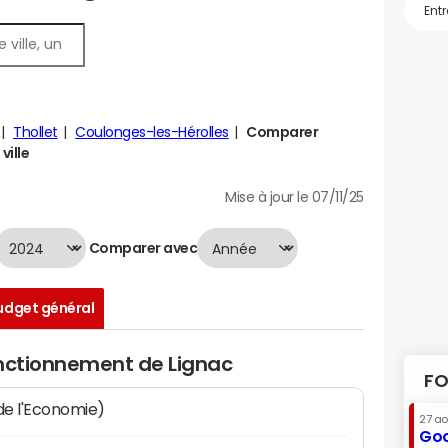
Thollet
Coulonges-les-Hérolles
Comparer
ville
Mise à jour le 07/11/25
Comparer avec
udget général
onctionnement de Lignac
FO
 de l'Economie)
27 a
Goo