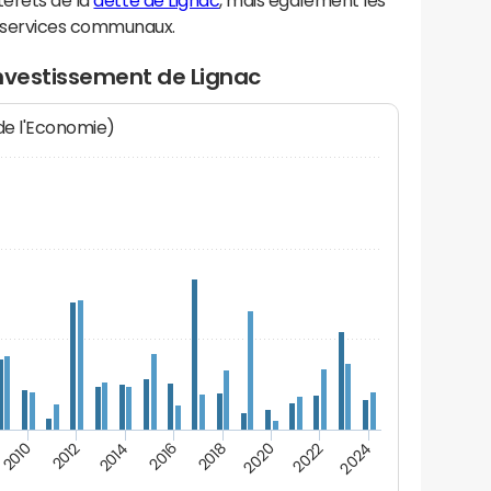
térêts de la
dette de Lignac
, mais également les
 services communaux.
investissement de Lignac
 de l'Economie)
2014
2024
2012
2022
2010
2020
2018
2016