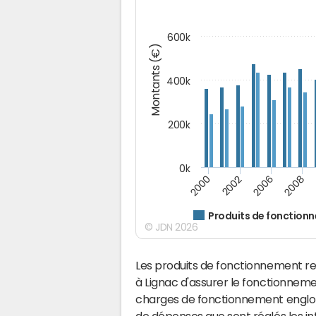
600k
Montants (€)
400k
200k
0k
2000
2008
2006
2002
Produits de fonction
© JDN 2026
Les produits de fonctionnement r
à Lignac d'assurer le fonctionnem
charges de fonctionnement englobe