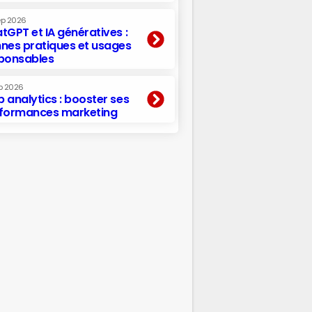
ep 2026
tGPT et IA génératives :
nes pratiques et usages
ponsables
p 2026
 analytics : booster ses
formances marketing