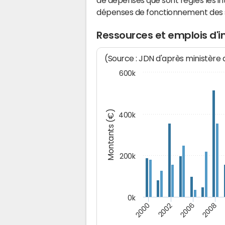
de dépenses que sont réglés les in
dépenses de fonctionnement des
Ressources et emplois d'
(Source : JDN d'après ministère
600k
Montants (€)
400k
200k
0k
2000
2008
2006
2002