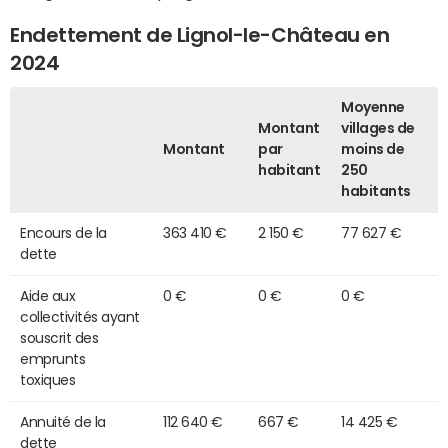
Endettement de Lignol-le-Château en
2024
Moyenne
Montant
villages de
Montant
par
moins de
habitant
250
habitants
Encours de la
363 410 €
2 150 €
77 627 €
dette
Aide aux
0 €
0 €
0 €
collectivités ayant
souscrit des
emprunts
toxiques
Annuité de la
112 640 €
667 €
14 425 €
dette