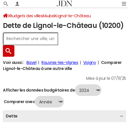
Budgets des villes
Aube
Lignol-le-Château
Dette de Lignol-le-Château (10200)
Dette au 31/12/2024
Voir aussi :
Bayel
Rouvres-les-Vignes
Voigny
Comparer
Lignol-le-Château à une autre ville
Mise à jour le 07/11/25
Afficher les données budgétaires de
Comparer avec
Dette