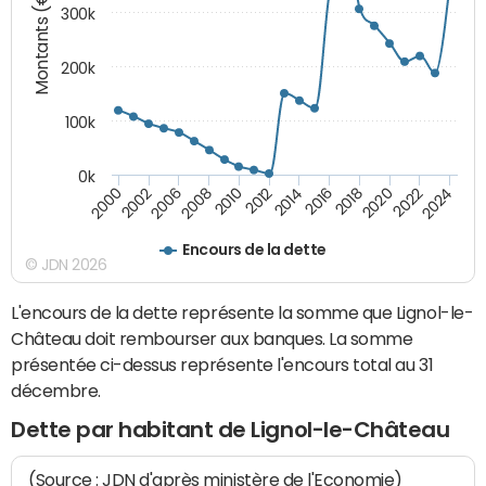
Montants (€)
300k
200k
100k
0k
2000
2022
2016
2010
2002
2024
2018
2012
2006
2020
2014
2008
Encours de la dette
© JDN 2026
L'encours de la dette représente la somme que Lignol-le-
Château doit rembourser aux banques. La somme
présentée ci-dessus représente l'encours total au 31
décembre.
Dette par habitant de Lignol-le-Château
(Source : JDN d'après ministère de l'Economie)