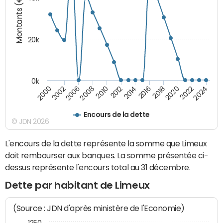
Montants (€)
20k
0k
2020
2010
2016
2006
2022
2012
2000
2018
2008
2024
2014
2002
Encours de la dette
© JDN 2026
L'encours de la dette représente la somme que Limeux
doit rembourser aux banques. La somme présentée ci-
dessus représente l'encours total au 31 décembre.
Dette par habitant de Limeux
(Source : JDN d'après ministère de l'Economie)
1250