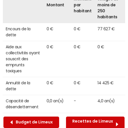
Montant
par
moins de
habitant
250
habitants
Encours de la
0 €
0 €
77 627 €
dette
Aide aux
0 €
0 €
0 €
collectivités ayant
souscrit des
emprunts
toxiques
Annuité de la
0 €
0 €
14 425 €
dette
Capacité de
0,0 an(s)
-
4,0 an(s)
désendettement
Recettes de Limeux
Budget de Limeux