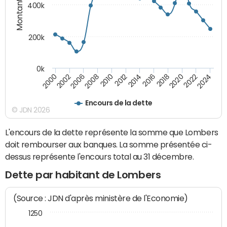
Montants (€)
400k
200k
0k
2000
2022
2016
2010
2002
2024
2018
2012
2006
2020
2014
2008
Encours de la dette
© JDN 2026
L'encours de la dette représente la somme que Lombers
doit rembourser aux banques. La somme présentée ci-
dessus représente l'encours total au 31 décembre.
Dette par habitant de Lombers
(Source : JDN d'après ministère de l'Economie)
1250