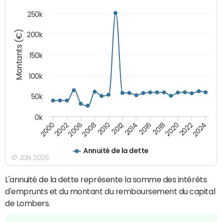
250k
Montants (€)
200k
150k
100k
50k
0k
2008
2022
2002
2018
2014
2010
2024
2006
2020
2000
2016
2012
Annuité de la dette
© JDN 2026
L'annuité de la dette représente la somme des intérêts
d'emprunts et du montant du remboursement du capital
de Lombers.