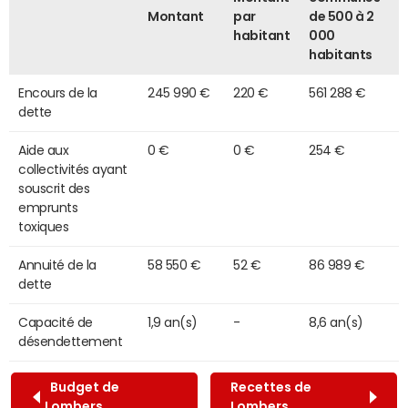
Montant
par
de 500 à 2
habitant
000
habitants
Encours de la
245 990 €
220 €
561 288 €
dette
Aide aux
0 €
0 €
254 €
collectivités ayant
souscrit des
emprunts
toxiques
Annuité de la
58 550 €
52 €
86 989 €
dette
Capacité de
1,9 an(s)
-
8,6 an(s)
désendettement
Budget de
Recettes de
Lombers
Lombers