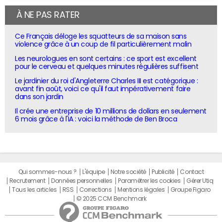
À NE PAS RATER
Ce Français déloge les squatteurs de sa maison sans
violence grâce à un coup de fil particulièrement malin
Les neurologues en sont certains : ce sport est excellent
pour le cerveau et quelques minutes régulières suffisent
Le jardinier du roi d'Angleterre Charles III est catégorique :
avant fin août, voici ce qu'il faut impérativement faire
dans son jardin
Il crée une entreprise de 10 millions de dollars en seulement
6 mois grâce à l'IA : voici la méthode de Ben Broca
Qui sommes-nous ?
L'équipe
Notre société
Publicité
Contact
Recrutement
Données personnelles
Paramétrer les cookies
Gérer Utiq
Tous les articles
RSS
Corrections
Mentions légales
Groupe Figaro
© 2025 CCM Benchmark