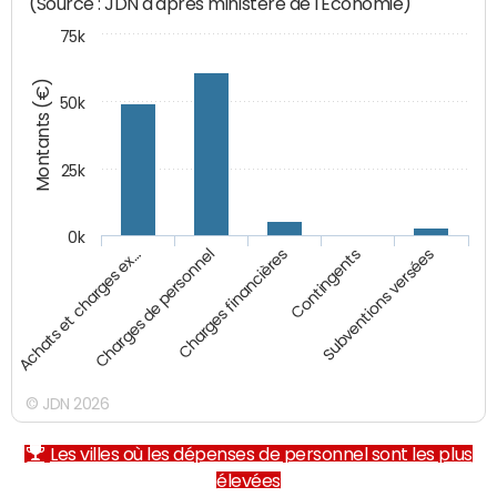
(Source : JDN d'après ministère de l'Economie)
75k
Montants (€)
50k
25k
0k
Achats et charges ex…
Charges de personnel
Charges financières
Contingents
Subventions versées
© JDN 2026
Les villes où les dépenses de personnel sont les plus
élevées