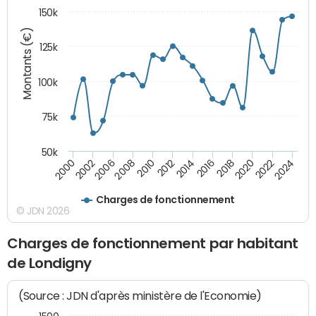
150k
Montants (€)
125k
100k
75k
50k
2024
2002
2010
2016
2022
2000
2008
2014
2020
2006
2012
2018
Charges de fonctionnement
© JDN 2026
Charges de fonctionnement par habitant
de Londigny
(Source : JDN d'après ministère de l'Economie)