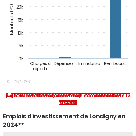
Montants (€)
20k
15k
10k
5k
0k
Charges à
Dépenses …
Immobilisa…
Rembours…
répartir
© JDN 2026
Les villes où les dépenses d'équipement sont les plus
élevées
Emplois d'investissement de Londigny en
2024**