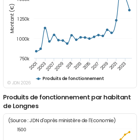
Montant (€)
1 250k
1 000k
750k
2015
2017
2019
2021
2023
2001
2003
2007
2009
2011
2013
Produits de fonctionnement
© JDN 2026
Produits de fonctionnement par habitant
de Longnes
(Source : JDN d'après ministère de l'Economie)
1500