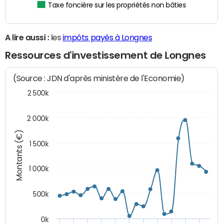
Taxe foncière sur les propriétés non bâties
A lire aussi :
les
impôts payés à Longnes
Ressources d'investissement de Longnes
(Source : JDN d'après ministère de l'Economie)
2 500k
2 000k
Montants (€)
1 500k
1 000k
500k
0k