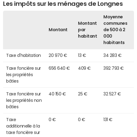
Les impôts sur les ménages de Longnes
Moyenne
Montant
communes
Montant
par
de 500 à 2
habitant
000
habitants
Taxe d'habitation
20 970 €
13 €
34 283 €
Taxe foncière sur
656 640 €
409 €
392 793 €
les propriétés
bâties
Taxe foncière sur
40 150 €
25 €
32 527 €
les propriétés non
bâties
Taxe
0 €
0 €
131 €
additionnelle à la
taxe foncière sur