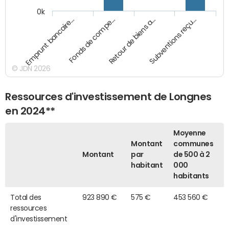
0k
Emprunt bancaire…
Fonds de compe…
Retour de biens a…
Subventions reçu…
© JDN 2026
Ressources d'investissement de Longnes
en 2024**
Moyenne
Montant
communes
Montant
par
de 500 à 2
habitant
000
habitants
Total des
923 890 €
575 €
453 560 €
ressources
d'investissement