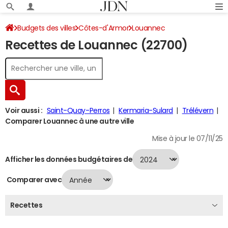
Budgets des villes
Côtes-d'Armor
Louannec
Recettes de Louannec (22700)
Recettes 2024
Voir aussi :
Saint-Quay-Perros
Kermaria-Sulard
Trélévern
Comparer Louannec à une autre ville
Mise à jour le 07/11/25
Afficher les données budgétaires de
Comparer avec
Recettes