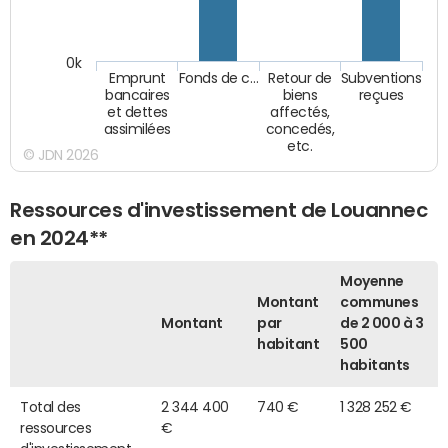
0k
Emprunt
Fonds de c…
Retour de
Subventions
bancaires
biens
reçues
et dettes
affectés,
assimilées
concedés,
etc.
© JDN 2026
Ressources d'investissement de Louannec
en 2024**
Moyenne
Montant
communes
Montant
par
de 2 000 à 3
habitant
500
habitants
Total des
2 344 400
740 €
1 328 252 €
ressources
€