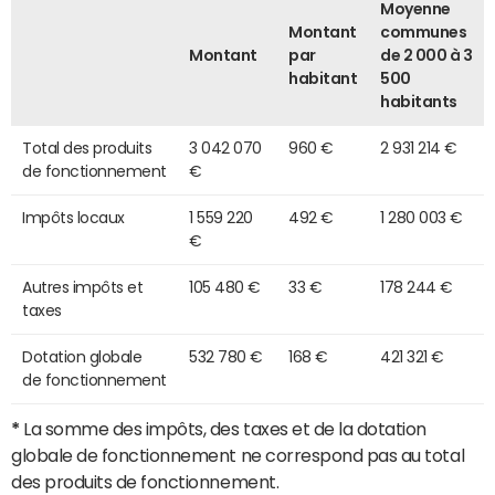
Moyenne
Montant
communes
Montant
par
de 2 000 à 3
habitant
500
habitants
Total des produits
3 042 070
960 €
2 931 214 €
de fonctionnement
€
Impôts locaux
1 559 220
492 €
1 280 003 €
€
Autres impôts et
105 480 €
33 €
178 244 €
taxes
Dotation globale
532 780 €
168 €
421 321 €
de fonctionnement
*
La somme des impôts, des taxes et de la dotation
globale de fonctionnement ne correspond pas au total
des produits de fonctionnement.