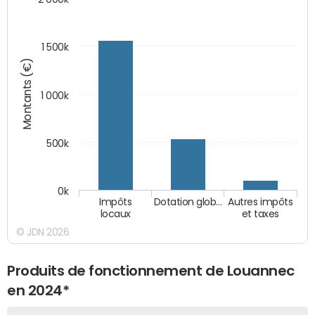
1 500k
Montants (€)
1 000k
500k
0k
Impôts
Dotation glob…
Autres impôts
locaux
et taxes
© JDN 2026
Produits de fonctionnement de Louannec
en 2024*