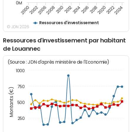
0M
2014
2008
2000
2024
2018
2012
2006
2022
2016
2010
2002
2020
Ressources d'investissement
© JDN 2026
Ressources d'investissement par habitant
de Louannec
(Source : JDN d'après ministère de l'Economie)
1000
750
Montants (€)
500
250