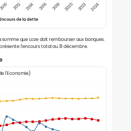
2016
2018
2010
2020
2012
2022
2014
2024
Encours de la dette
 la somme que Loze doit rembourser aux banques.
résente l'encours total au 31 décembre.
e
 de l'Economie)