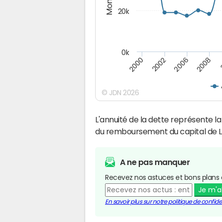
20k
0k
2008
2006
2002
2000
© JDN 2026
L'annuité de la dette représente 
du remboursement du capital de L
A ne pas manquer
Recevez nos astuces et bons plans 
Je m'
En savoir plus sur notre politique de confiden