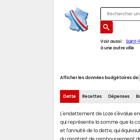
Voir aussi :
Saint-P
à une autre ville
Afficher les données budgétaires de
Dette
Recettes
Dépenses
B
L'endettement de Loze s'évalue en f
qui représente la somme que la 
et l'annuité de la dette, qui équiv
du montant de remboursement du c