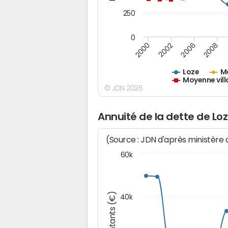
250
0
2000
2002
2006
2008
Loze
M
Moyenne vill
© JDN 2026
Annuité de la dette de Lo
(Source : JDN d'après ministère
60k
Montants (€)
40k