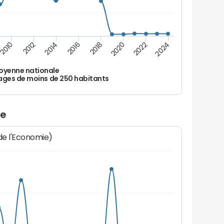
2010
2012
2014
2016
2018
2020
2022
2024
oyenne nationale
ages de moins de 250 habitants
ze
 de l'Economie)