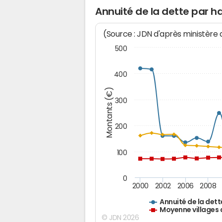
Annuité de la dette par h
(Source : JDN d'après ministère
500
400
Montants (€)
300
200
100
0
2000
2002
2006
2008
Annuité de la dett
Moyenne villages 
© JDN 2026