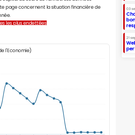
te page concernent la situation financière de
03 s
Cha
nnée.
bon
lles les plus endettées
res
21 se
Web
per
 de l'Economie)