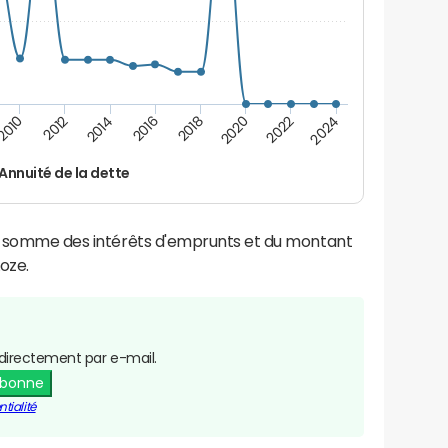
2016
2014
2012
2010
2024
2022
2020
2018
Annuité de la dette
la somme des intérêts d'emprunts et du montant
oze.
directement par e-mail.
abonne
tialité