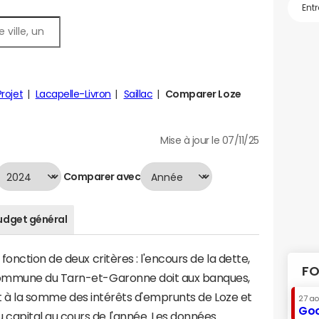
rojet
Lacapelle-Livron
Saillac
Comparer Loze
Mise à jour le 07/11/25
Comparer avec
udget général
onction de deux critères : l'encours de la dette,
FO
commune du Tarn-et-Garonne doit aux banques,
aut à la somme des intérêts d'emprunts de Loze et
27 a
Goo
apital au cours de l'année. Les données