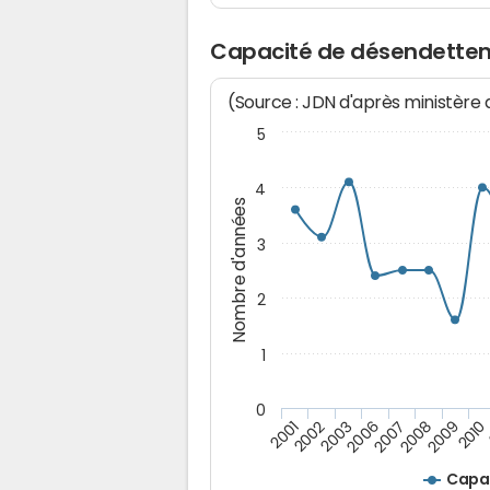
Capacité de désendettem
(Source : JDN d'après ministère
5
4
Nombre d'années
3
2
1
0
2006
2007
2008
2009
2010
2001
2002
2003
Capa