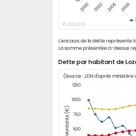
2008
2000
2002
2006
© JDN 2026
L'encours de la dette représente
La somme présentée ci-dessus rep
Dette par habitant de Loz
(Source : JDN d'après ministère
1250
1000
Montants (€)
750
500