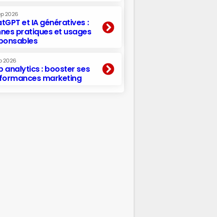
ep 2026
tGPT et IA génératives :
nes pratiques et usages
ponsables
p 2026
 analytics : booster ses
formances marketing