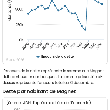
Montants (€)
500k
250k
0k
2016
2014
2012
2010
2008
2006
2002
2000
2024
2022
2020
2018
Encours de la dette
© JDN 2026
L'encours de la dette représente la somme que Magnet
doit rembourser aux banques. La somme présentée ci-
dessus représente l'encours total au 31 décembre.
Dette par habitant de Magnet
(Source : JDN d'après ministère de l'Economie)
1250