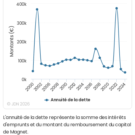
400k
300k
Montants (€)
200k
100k
0k
2000
2022
2016
2010
2002
2024
2018
2012
2006
2020
2014
2008
Annuité de la dette
© JDN 2026
L'annuité de la dette représente la somme des intérêts
d'emprunts et du montant du remboursement du capital
de Magnet.