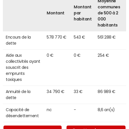
Moyenne
Montant
communes
Montant
par
de 500 à 2
habitant
000
habitants
Encours de la
578 770 €
543 €
561 288 €
dette
Aide aux
0 €
0 €
254 €
collectivités ayant
souscrit des
emprunts
toxiques
Annuité de la
34 790 €
33 €
86 989 €
dette
Capacité de
nc
-
8,6 an(s)
désendettement