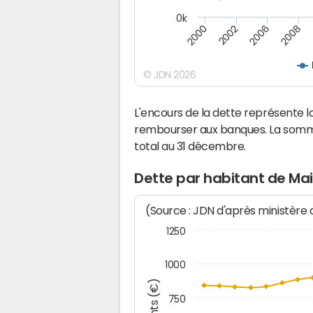
0k
2008
2006
2002
2000
© JDN 2026
L'encours de la dette représente 
rembourser aux banques. La somm
total au 31 décembre.
Dette par habitant de Ma
(Source : JDN d'après ministère
1250
1000
750