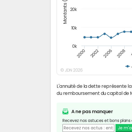
Montants (€)
20k
10k
0k
2008
2006
2002
2000
© JDN 2026
L'annuité de la dette représente 
du remboursement du capital de M
A ne pas manquer
Recevez nos astuces et bons plans 
Je m'