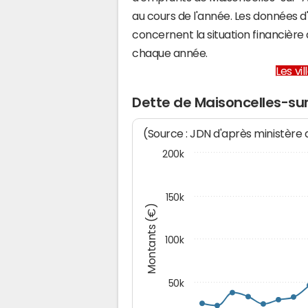
au cours de l'année. Les données 
concernent la situation financièr
chaque année.
Les vi
Dette de Maisoncelles-su
(Source : JDN d'après ministère
200k
150k
Montants (€)
100k
50k