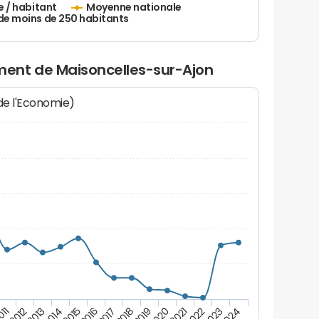
e / habitant
Moyenne nationale
de moins de 250 habitants
ent de Maisoncelles-sur-Ajon
 de l'Economie)
011
2012
2013
2014
2015
2016
2017
2018
2019
2020
2021
2022
2023
2024