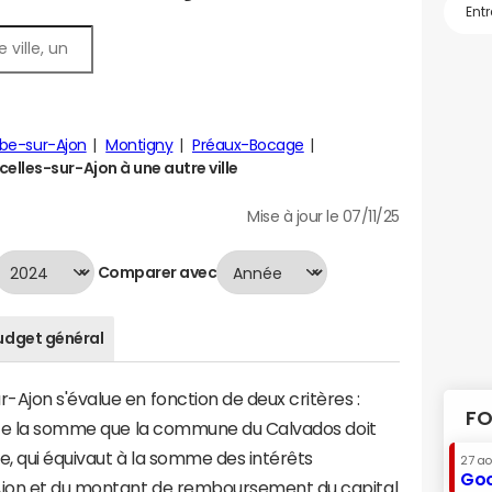
be-sur-Ajon
Montigny
Préaux-Bocage
lles-sur-Ajon à une autre ville
Mise à jour le 07/11/25
Comparer avec
udget général
Ajon s'évalue en fonction de deux critères :
FO
ente la somme que la commune du Calvados doit
te, qui équivaut à la somme des intérêts
27 a
Goo
Ajon et du montant de remboursement du capital