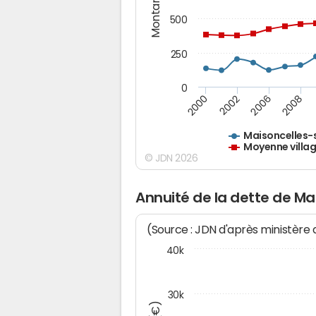
Montants (€)
500
250
0
2000
2002
2006
2008
Maisoncelles-
Moyenne villag
© JDN 2026
Annuité de la dette de Ma
(Source : JDN d'après ministère
40k
30k