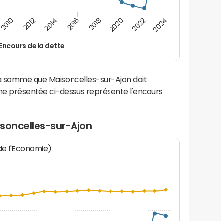
2024
2022
2020
2018
2016
2014
2012
2010
Encours de la dette
la somme que Maisoncelles-sur-Ajon doit
e présentée ci-dessus représente l'encours
isoncelles-sur-Ajon
 de l'Economie)