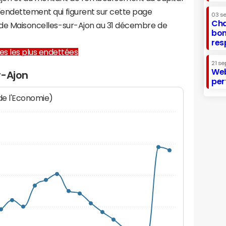
d'endettement qui figurent sur cette page
03 s
Cha
e de Maisoncelles-sur-Ajon au 31 décembre de
bon
res
lles les plus endettées
21 se
Web
r-Ajon
per
 de l'Economie)