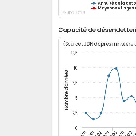
Annuité de la dett
Moyenne villages 
© JDN 2026
Capacité de désendettem
(Source : JDN d'après ministère
12,5
10
Nombre d'années
7,5
5
2,5
0
2000
2001
2002
2003
2006
2008
2009
2