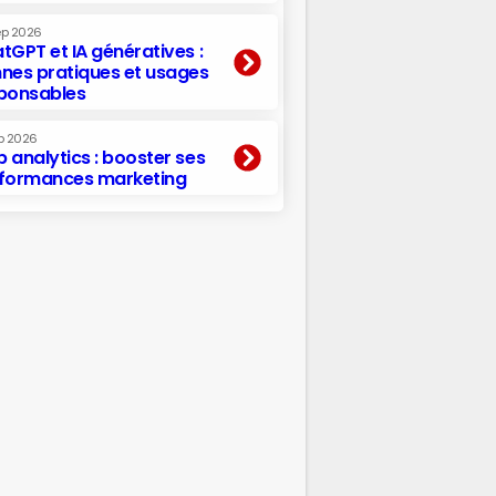
ep 2026
tGPT et IA génératives :
nes pratiques et usages
ponsables
p 2026
 analytics : booster ses
formances marketing