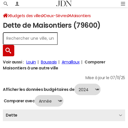
Budgets des villes
Deux-Sèvres
Maisontiers
Dette de Maisontiers (79600)
Dette au 31/12/2024
Voir aussi :
Louin
Boussais
Amailloux
Comparer
Maisontiers à une autre ville
Mise à jour le 07/11/25
Afficher les données budgétaires de
Comparer avec
Dette