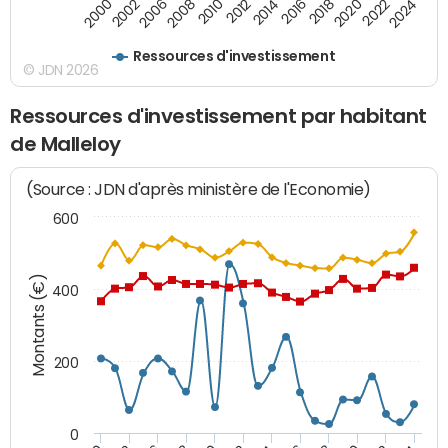
2000
2022
2016
2010
2002
2024
2018
2012
2006
2020
2014
2008
Ressources d'investissement
© JDN 2026
Ressources d'investissement par habitant
de Malleloy
(Source : JDN d'après ministère de l'Economie)
600
Montants (€)
400
200
0