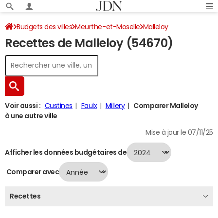
Budgets des villes
Meurthe-et-Moselle
Malleloy
Recettes de Malleloy (54670)
Recettes 2024
Voir aussi :
Custines
Faulx
Millery
Comparer Malleloy
à une autre ville
Mise à jour le 07/11/25
Afficher les données budgétaires de
Comparer avec
Recettes