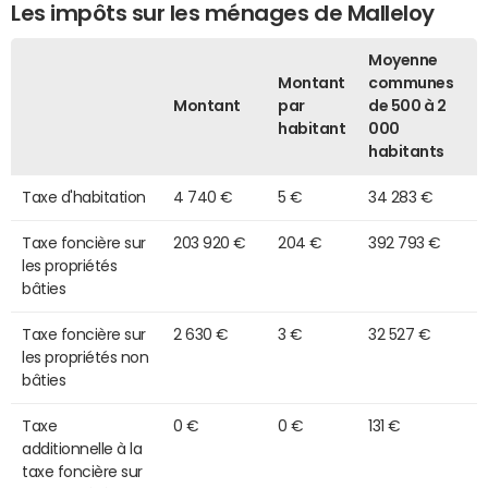
Les impôts sur les ménages de Malleloy
Moyenne
Montant
communes
Montant
par
de 500 à 2
habitant
000
habitants
Taxe d'habitation
4 740 €
5 €
34 283 €
Taxe foncière sur
203 920 €
204 €
392 793 €
les propriétés
bâties
Taxe foncière sur
2 630 €
3 €
32 527 €
les propriétés non
bâties
Taxe
0 €
0 €
131 €
additionnelle à la
taxe foncière sur