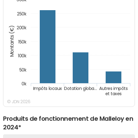
250k
Montants (€)
200k
150k
100k
50k
0k
Impôts locaux
Dotation globa…
Autres impôts
et taxes
© JDN 2026
Produits de fonctionnement de Malleloy en
2024*