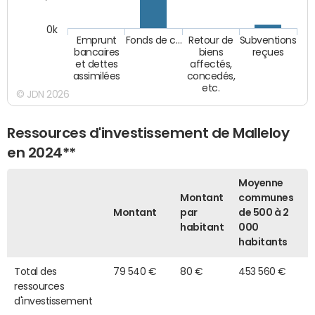
0k
Emprunt
Fonds de c…
Retour de
Subventions
bancaires
biens
reçues
et dettes
affectés,
assimilées
concedés,
etc.
© JDN 2026
Ressources d'investissement de Malleloy
en 2024**
Moyenne
Montant
communes
Montant
par
de 500 à 2
habitant
000
habitants
Total des
79 540 €
80 €
453 560 €
ressources
d'investissement