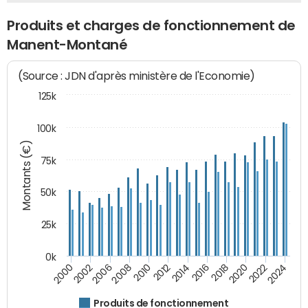
Produits et charges de fonctionnement de
Manent-Montané
(Source : JDN d'après ministère de l'Economie)
125k
100k
Montants (€)
75k
50k
25k
0k
2024
2002
2010
2016
2022
2000
2008
2014
2020
2006
2012
2018
Produits de fonctionnement