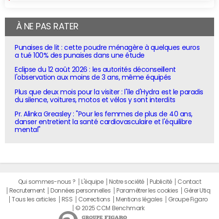
À NE PAS RATER
Punaises de lit : cette poudre ménagère à quelques euros
a tué 100% des punaises dans une étude
Eclipse du 12 août 2026 : les autorités déconseillent
l'observation aux moins de 3 ans, même équipés
Plus que deux mois pour la visiter : l'île d'Hydra est le paradis
du silence, voitures, motos et vélos y sont interdits
Pr. Alinka Greasley : "Pour les femmes de plus de 40 ans,
danser entretient la santé cardiovasculaire et l'équilibre
mental"
Qui sommes-nous ?
L'équipe
Notre société
Publicité
Contact
Recrutement
Données personnelles
Paramétrer les cookies
Gérer Utiq
Tous les articles
RSS
Corrections
Mentions légales
Groupe Figaro
© 2025 CCM Benchmark