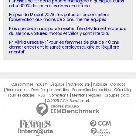
Punaises de lit : cette poudre ménagère à quelques euros
a tué 100% des punaises dans une étude
Eclipse du 12 août 2026 : les autorités déconseillent
l'observation aux moins de 3 ans, même équipés
Plus que deux mois pour la visiter : l'île d'Hydra est le paradis
du silence, voitures, motos et vélos y sont interdits
Pr. Alinka Greasley : "Pour les femmes de plus de 40 ans,
danser entretient la santé cardiovasculaire et l'équilibre
mental"
Qui sommes-nous ?
L'équipe
Notre société
Publicité
Contact
Recrutement
Données personnelles
Paramétrer les cookies
Gérer Utiq
Tous les articles
RSS
Corrections
Mentions légales
Groupe Figaro
© 2025 CCM Benchmark