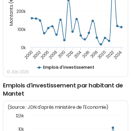
Montants (€)
200k
100k
0k
2000
2022
2016
2010
2002
2024
2018
2012
2006
2020
2014
2008
Emplois d'investissement
© JDN 2026
Emplois d'investissement par habitant de
Mantet
(Source : JDN d'après ministère de l'Economie)
12,5k
10k