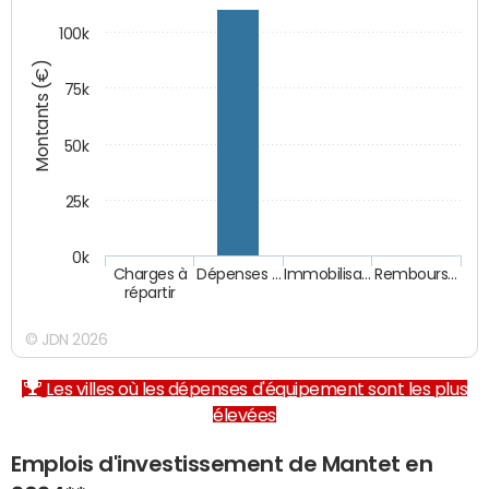
100k
Montants (€)
75k
50k
25k
0k
Charges à
Dépenses …
Immobilisa…
Rembours…
répartir
© JDN 2026
Les villes où les dépenses d'équipement sont les plus
élevées
Emplois d'investissement de Mantet en