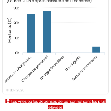
(Source : JDN d'après ministère de l'Economie)
30k
Montants (€)
20k
10k
0k
Achats et charges ex…
Charges de personnel
Charges financières
Contingents
Subventions versées
© JDN 2026
Les villes où les dépenses de personnel sont les plus
élevées