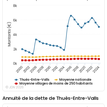
8k
6k
Montants (€)
4k
2k
0k
2016
2014
2012
2010
2008
2006
2002
2000
2024
2022
2020
2018
Thuès-Entre-Valls
Moyenne nationale
Moyenne villages de moins de 250 habitants
© JDN 2026
Annuité de la dette de Thuès-Entre-Valls