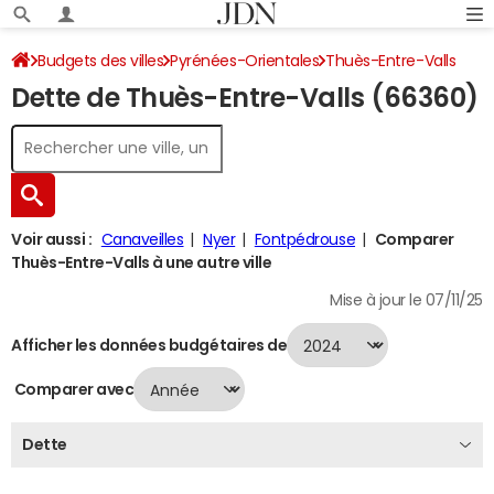
Budgets des villes
Pyrénées-Orientales
Thuès-Entre-Valls
Dette de Thuès-Entre-Valls (66360)
Dette au 31/12/2024
Voir aussi :
Canaveilles
Nyer
Fontpédrouse
Comparer
Thuès-Entre-Valls à une autre ville
Mise à jour le 07/11/25
Afficher les données budgétaires de
Comparer avec
Dette