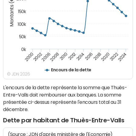
Montants (€)
150k
100k
50k
0k
2008
2022
2002
2018
2014
2010
2024
2006
2020
2000
2016
2012
Encours de la dette
© JDN 2026
L'encours de la dette représente la somme que Thuès-
Entre-Valls doit rembourser aux banques. La somme
présentée ci-dessus représente l'encours total au 31
décembre.
Dette par habitant de Thuès-Entre-Valls
(Source : JDN d'après ministère de l'Economie)