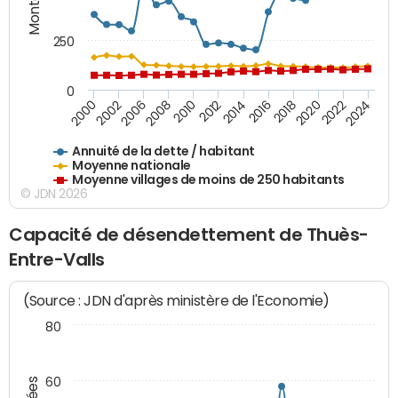
250
0
2018
2002
2022
2008
2012
2016
2000
2020
2006
2024
2010
2014
Annuité de la dette / habitant
Moyenne nationale
Moyenne villages de moins de 250 habitants
© JDN 2026
Capacité de désendettement de Thuès-
Entre-Valls
(Source : JDN d'après ministère de l'Economie)
80
60