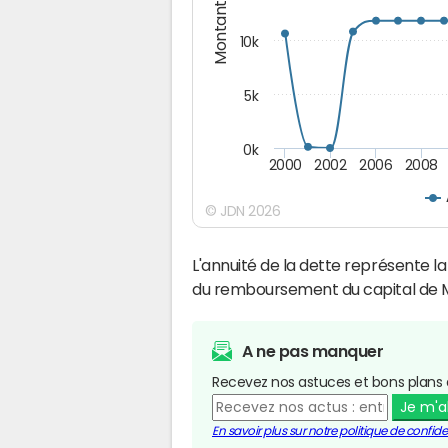
Montants (€)
10k
5k
0k
2000
2002
2006
2008
© JDN 2026
L'annuité de la dette représente 
du remboursement du capital de M
A ne pas manquer
Recevez nos astuces et bons plans 
Je m'
En savoir plus sur notre politique de confiden