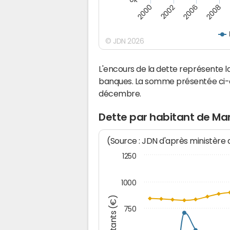
2008
2006
2002
2000
© JDN 2026
L'encours de la dette représente
banques. La somme présentée ci-de
décembre.
Dette par habitant de Ma
(Source : JDN d'après ministère
1250
1000
Montants (€)
750