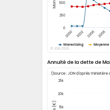
500
250
0
2000
2002
2006
2008
Marestaing
Moyenne 
© JDN 2026
Annuité de la dette de M
(Source : JDN d'après ministère
25k
20k
15k