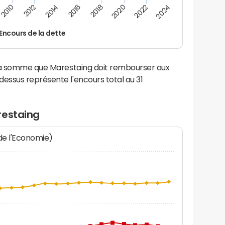
2024
2022
2020
2018
2016
2014
2012
2010
Encours de la dette
 la somme que Marestaing doit rembourser aux
ssus représente l'encours total au 31
restaing
 de l'Economie)