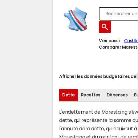
Voir aussi :
Castil
Comparer Marestai
Afficher les données budgétaires de
Dette
Recettes
Dépenses
B
L'endettement de Marestaing s'éval
dette, qui représente la somme q
l'annuité de la dette, qui équivau
Marestaing et du montant de remb