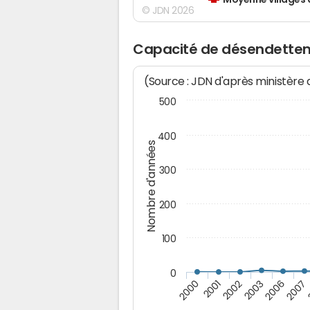
Moyenne villages 
© JDN 2026
Capacité de désendette
(Source : JDN d'après ministère
500
400
Nombre d'années
300
200
100
0
2003
2006
2000
2007
2001
2002