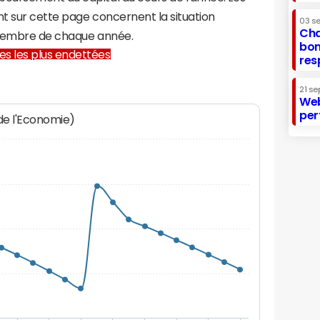
t sur cette page concernent la situation
03 s
Cha
écembre de chaque année.
bon
lles les plus endettées
res
21 se
Web
per
 de l'Economie)