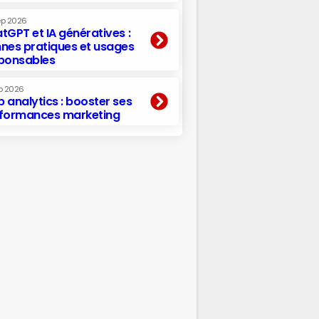
ep 2026
tGPT et IA génératives :
nes pratiques et usages
ponsables
p 2026
 analytics : booster ses
formances marketing