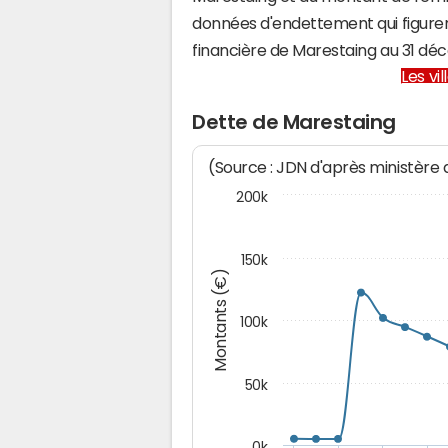
données d'endettement qui figuren
financière de Marestaing au 31 d
Les vi
Dette de Marestaing
(Source : JDN d'après ministère
200k
150k
Montants (€)
100k
50k
0k