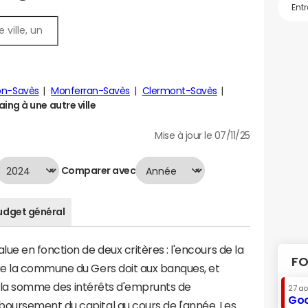
lon-Savès
Monferran-Savès
Clermont-Savès
ng à une autre ville
Mise à jour le 07/11/25
Comparer avec
udget général
ue en fonction de deux critères : l'encours de la
FO
ue la commune du Gers doit aux banques, et
t à la somme des intérêts d'emprunts de
27 a
Goo
oursement du capital au cours de l'année. Les