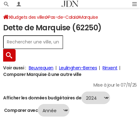
Budgets des villes
Pas-de-Calais
Marquise
Dette de Marquise (62250)
Dette au 31/12/2024
Voir aussi :
Beuvrequen
Leulinghen-Bernes
Rinxent
Comparer Marquise à une autre ville
Mise à jour le 07/11/25
Afficher les données budgétaires de
Comparer avec