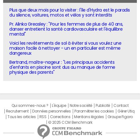
Plus que deux mois pour la visiter : l'île d'Hydra est le paradis
du silence, voitures, motos et vélos y sont interdits
Pr. Alinka Greasley : "Pour les femmes de plus de 40 ans,
danser entretient la santé cardiovasculaire et l'équilibre
mental"
Voici les revêtements de sol à éviter si vous voulez une
maison facile à nettoyer - un en particulier est même
dangereux
Bertrand, maître-nageur : "Les principaux accidents
d'enfants en piscine sont dus au manque de forme
physique des parents"
Qui sommes-nous ?
L'équipe
Notre société
Publicité
Contact
Recrutement
Données personnelles
Paramétrer les cookies
Gérer Utiq
Tous les articles
RSS
Corrections
Mentions légales
Groupe Figaro
© 2025 CCM Benchmark