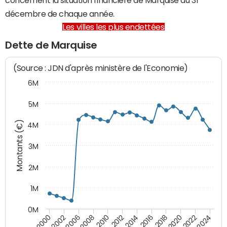
décembre de chaque année.
Les villes les plus endettées
Dette de Marquise
(Source : JDN d'après ministère de l'Economie)
6M
5M
Montants (€)
4M
3M
2M
1M
0M
2010
2012
2014
2016
2018
2020
2022
2024
2000
2002
2006
2008