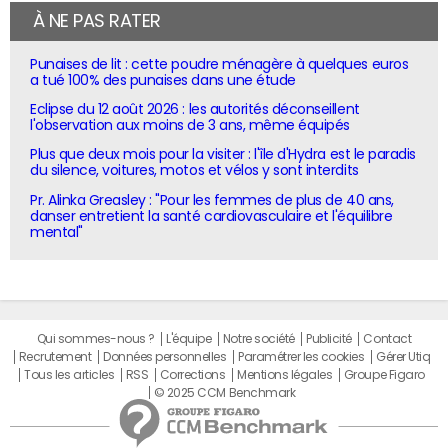
À NE PAS RATER
Punaises de lit : cette poudre ménagère à quelques euros
a tué 100% des punaises dans une étude
Eclipse du 12 août 2026 : les autorités déconseillent
l'observation aux moins de 3 ans, même équipés
Plus que deux mois pour la visiter : l'île d'Hydra est le paradis
du silence, voitures, motos et vélos y sont interdits
Pr. Alinka Greasley : "Pour les femmes de plus de 40 ans,
danser entretient la santé cardiovasculaire et l'équilibre
mental"
Qui sommes-nous ?
L'équipe
Notre société
Publicité
Contact
Recrutement
Données personnelles
Paramétrer les cookies
Gérer Utiq
Tous les articles
RSS
Corrections
Mentions légales
Groupe Figaro
© 2025 CCM Benchmark