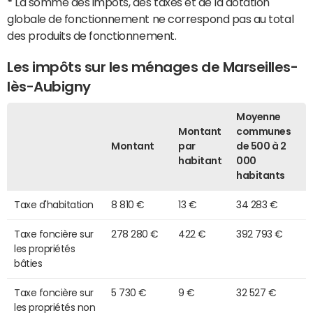
*
La somme des impôts, des taxes et de la dotation
globale de fonctionnement ne correspond pas au total
des produits de fonctionnement.
Les impôts sur les ménages de Marseilles-
lès-Aubigny
Moyenne
Montant
communes
Montant
par
de 500 à 2
habitant
000
habitants
Taxe d'habitation
8 810 €
13 €
34 283 €
Taxe foncière sur
278 280 €
422 €
392 793 €
les propriétés
bâties
Taxe foncière sur
5 730 €
9 €
32 527 €
les propriétés non