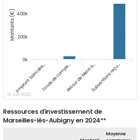
Montants (€)
400k
200k
0k
Emprunt bancaire…
Fonds de compe…
Retour de biens a…
Subventions reçu…
© JDN 2026
Ressources d'investissement de
Marseilles-lès-Aubigny en 2024**
Moyenne