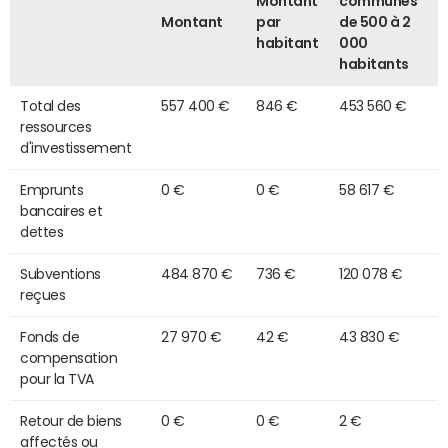
Montant
communes
Montant
par
de 500 à 2
habitant
000
habitants
Total des
557 400 €
846 €
453 560 €
ressources
d'investissement
Emprunts
0 €
0 €
58 617 €
bancaires et
dettes
Subventions
484 870 €
736 €
120 078 €
reçues
Fonds de
27 970 €
42 €
43 830 €
compensation
pour la TVA
Retour de biens
0 €
0 €
2 €
affectés ou