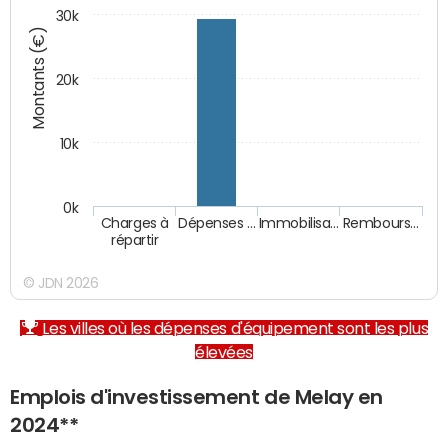
30k
Montants (€)
20k
10k
0k
Charges à
Dépenses …
Immobilisa…
Rembours…
répartir
© JDN 2026
Les villes où les dépenses d'équipement sont les plus
élevées
Emplois d'investissement de Melay en
2024**