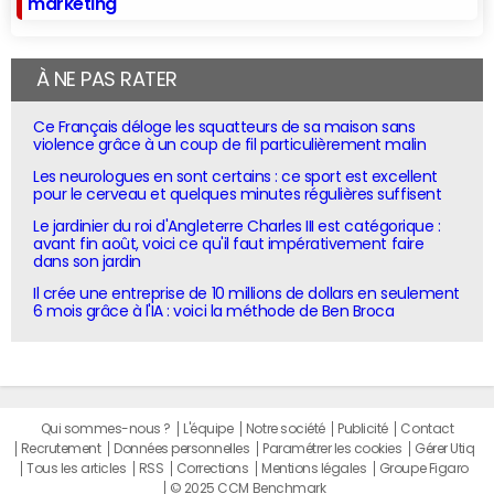
marketing
À NE PAS RATER
Ce Français déloge les squatteurs de sa maison sans
violence grâce à un coup de fil particulièrement malin
Les neurologues en sont certains : ce sport est excellent
pour le cerveau et quelques minutes régulières suffisent
Le jardinier du roi d'Angleterre Charles III est catégorique :
avant fin août, voici ce qu'il faut impérativement faire
dans son jardin
Il crée une entreprise de 10 millions de dollars en seulement
6 mois grâce à l'IA : voici la méthode de Ben Broca
Qui sommes-nous ?
L'équipe
Notre société
Publicité
Contact
Recrutement
Données personnelles
Paramétrer les cookies
Gérer Utiq
Tous les articles
RSS
Corrections
Mentions légales
Groupe Figaro
© 2025 CCM Benchmark