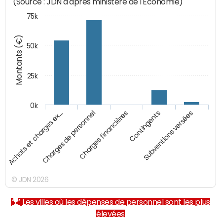
(Source : JDN d'après ministère de l'Economie)
75k
Montants (€)
50k
25k
0k
Achats et charges ex…
Charges de personnel
Charges financières
Contingents
Subventions versées
© JDN 2026
Les villes où les dépenses de personnel sont les plus
élevées