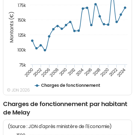
175k
Montants (€)
150k
125k
100k
75k
2008
2022
2002
2018
2014
2010
2024
2006
2020
2000
2016
2012
Charges de fonctionnement
© JDN 2026
Charges de fonctionnement par habitant
de Melay
(Source : JDN d'après ministère de l'Economie)