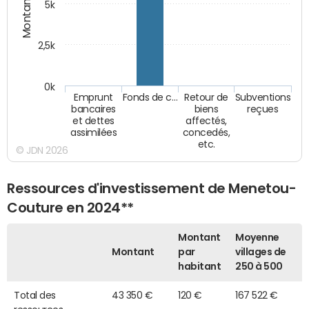
Montants (€)
5k
2,5k
0k
Emprunt
Fonds de c…
Retour de
Subventions
bancaires
biens
reçues
et dettes
affectés,
assimilées
concedés,
etc.
© JDN 2026
Ressources d'investissement de Menetou-
Couture en 2024**
Montant
Moyenne
Montant
par
villages de
habitant
250 à 500
Total des
43 350 €
120 €
167 522 €