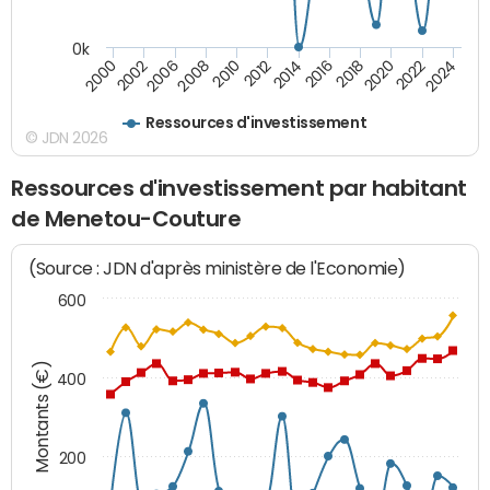
0k
2024
2002
2010
2016
2022
2000
2008
2014
2020
2006
2012
2018
Ressources d'investissement
© JDN 2026
Ressources d'investissement par habitant
de Menetou-Couture
(Source : JDN d'après ministère de l'Economie)
600
Montants (€)
400
200