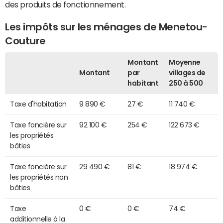
des produits de fonctionnement.
Les impôts sur les ménages de Menetou-
Couture
Montant
Moyenne
Montant
par
villages de
habitant
250 à 500
Taxe d'habitation
9 890 €
27 €
11 740 €
Taxe foncière sur
92 100 €
254 €
122 673 €
les propriétés
bâties
Taxe foncière sur
29 490 €
81 €
18 974 €
les propriétés non
bâties
Taxe
0 €
0 €
74 €
additionnelle à la