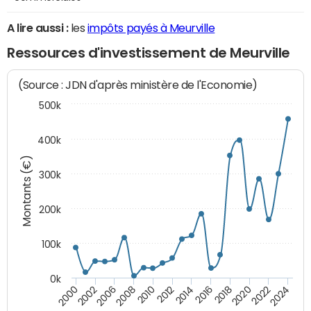
A lire aussi :
les
impôts payés à Meurville
Ressources d'investissement de Meurville
(Source : JDN d'après ministère de l'Economie)
500k
400k
Montants (€)
300k
200k
100k
0k
2000
2022
2016
2010
2002
2024
2018
2012
2006
2020
2014
2008