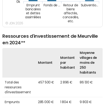
0k
Emprunt
Fonds de …
Retour de
Subventio…
bancaires
biens
et dettes
affectés,
assimilées
concedés,
etc.
© JDN 2026
Ressources d'investissement de Meurville
en 2024**
Moyenne
Montant
villages de
Montant
par
moins de
habitant
250
habitants
Total des
457 500 €
2 896 €
86 130 €
ressources
d'investissement
Emprunts
285 000 €
1 804 €
9 803 €