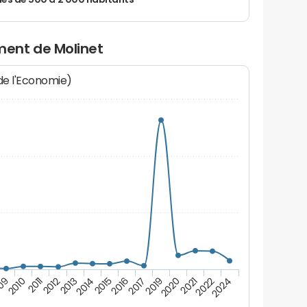
 de 500 à 2 000 habitants
ent de Molinet
 de l'Economie)
09
2010
2011
2012
2013
2014
2015
2016
2017
2019
2020
2021
2022
2024