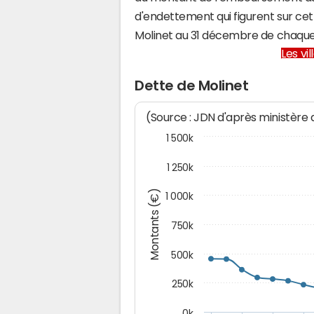
d'endettement qui figurent sur cet
Molinet au 31 décembre de chaqu
Les vi
Dette de Molinet
(Source : JDN d'après ministère
1 500k
1 250k
Montants (€)
1 000k
750k
500k
250k
0k