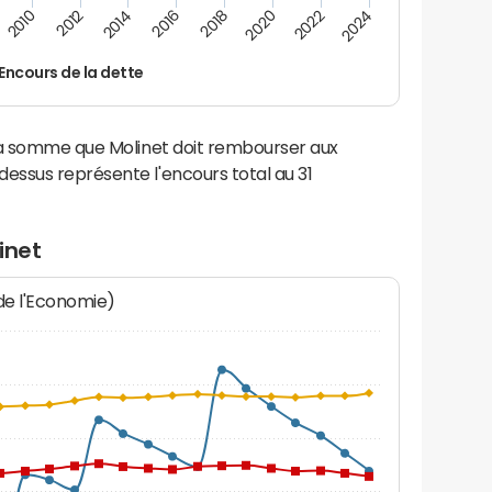
2022
2018
2014
2010
2024
2020
2016
2012
Encours de la dette
la somme que Molinet doit rembourser aux
ssus représente l'encours total au 31
inet
 de l'Economie)