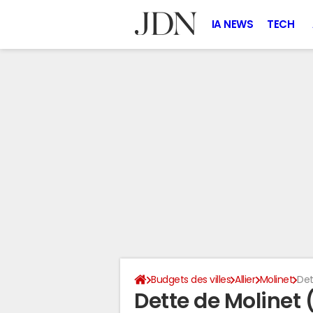
IA NEWS
TECH
Budgets des villes
Allier
Molinet
Det
Dette de Molinet 