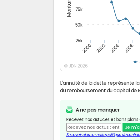
Montants (€)
75k
50k
25k
2008
2000
2002
2006
© JDN 2026
L'annuité de la dette représente 
du remboursement du capital de M
A ne pas manquer
Recevez nos astuces et bons plans 
Je m'
En savoir plus sur notre politique de confiden