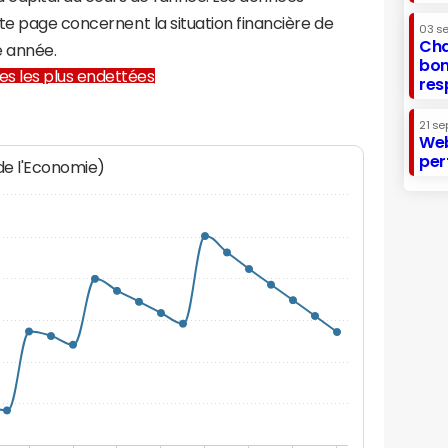
te page concernent la situation financière de
03 s
Cha
e année.
bon
lles les plus endettées
res
21 se
Web
per
 de l'Economie)