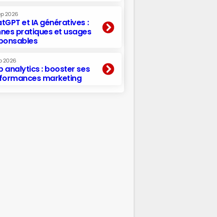
ep 2026
tGPT et IA génératives :
nes pratiques et usages
ponsables
p 2026
 analytics : booster ses
formances marketing