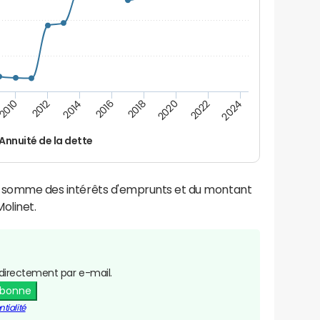
2016
2018
2010
2020
2012
2022
2014
2024
Annuité de la dette
la somme des intérêts d'emprunts et du montant
olinet.
directement par e-mail.
abonne
tialité