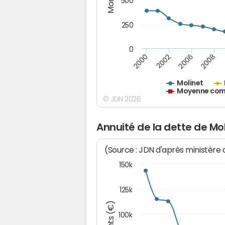
500
250
0
2000
2002
2006
2008
Molinet
Moyenne comm
© JDN 2026
Annuité de la dette de Mo
(Source : JDN d'après ministère
150k
125k
100k