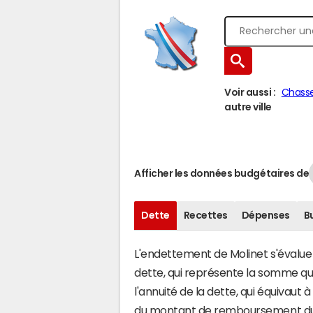
Voir aussi :
Chass
autre ville
Afficher les données budgétaires de
Dette
Recettes
Dépenses
B
L'endettement de Molinet s'évalue e
dette, qui représente la somme que
l'annuité de la dette, qui équivaut
du montant de remboursement du c