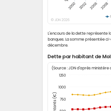
2008
2002
2006
2000
© JDN 2026
L'encours de la dette représente 
banques. La somme présentée ci-de
décembre.
Dette par habitant de Mol
(Source : JDN d'après ministère
1250
1000
Montants (€)
750