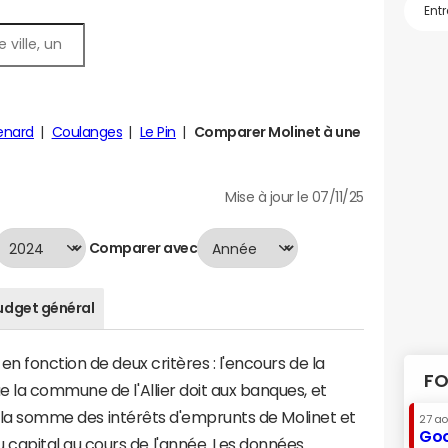
enard
Coulanges
Le Pin
Comparer Molinet à une
Mise à jour le 07/11/25
Comparer avec
udget général
n fonction de deux critères : l'encours de la
FO
 la commune de l'Allier doit aux banques, et
 à la somme des intérêts d'emprunts de Molinet et
27 a
Goo
apital au cours de l'année. Les données