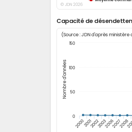
Moyenne communes
© JDN 2026
Capacité de désendettem
(Source : JDN d'après ministère
150
Nombre d'années
100
50
0
20
2000
2001
2002
2003
2006
2007
2008