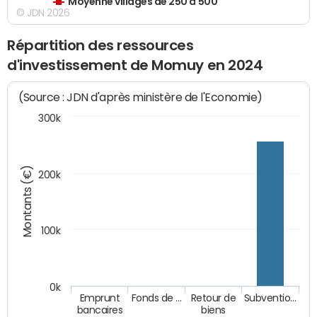
Moyenne villages de 250 à 500
© JDN 2026
Répartition des ressources
d'investissement de Momuy en 2024
(Source : JDN d'après ministère de l'Economie)
300k
Montants (€)
200k
100k
0k
Emprunt
Fonds de …
Retour de
Subventio…
bancaires
biens