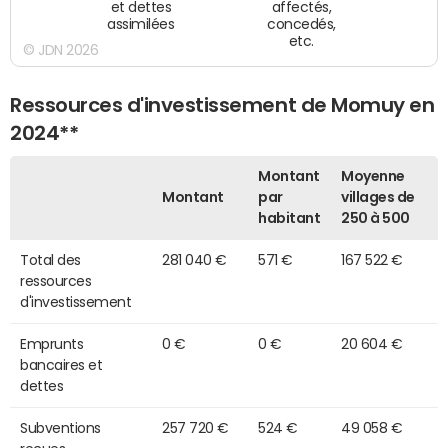
et dettes
affectés,
assimilées
concedés,
etc.
© JDN 2026
Ressources d'investissement de Momuy en
2024**
Montant
Moyenne
Montant
par
villages de
habitant
250 à 500
Total des
281 040 €
571 €
167 522 €
ressources
d'investissement
Emprunts
0 €
0 €
20 604 €
bancaires et
dettes
Subventions
257 720 €
524 €
49 058 €