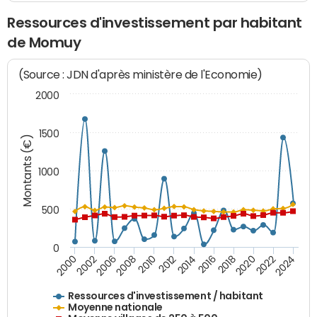
Ressources d'investissement par habitant
de Momuy
(Source : JDN d'après ministère de l'Economie)
2000
1500
Montants (€)
1000
500
0
2018
2002
2022
2008
2012
2016
2000
2020
2006
2024
2010
2014
Ressources d'investissement / habitant
Moyenne nationale