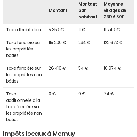
Montant
Moyenne
Montant
par
villages de
habitant
250 à 500
Taxe d'habitation
5 350 €
11 €
11 740 €
Taxe foncière sur
115 200 €
234 €
122 673 €
les propriétés
bâties
Taxe foncière sur
26 410 €
54 €
18 974 €
les propriétés non
bâties
Taxe
0 €
0 €
74 €
additionnelle à la
taxe foncière sur
les propriétés non
bâties
Impôts locaux à Momuy