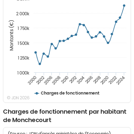
2 000k
Montants (€)
1 750k
1 500k
1 250k
1 000k
2014
2008
2000
2024
2018
2012
2006
2022
2016
2010
2002
2020
Charges de fonctionnement
© JDN 2026
Charges de fonctionnement par habitant
de Monchecourt
(Source : JDN d'après ministère de l'Economie)