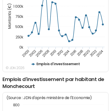
Montants (€)
1 000k
750k
500k
250k
0k
2016
2014
2012
2010
2008
2006
2002
2000
2024
2022
2020
2018
Emplois d'investissement
© JDN 2026
Emplois d'investissement par habitant de
Monchecourt
(Source : JDN d'après ministère de l'Economie)
800