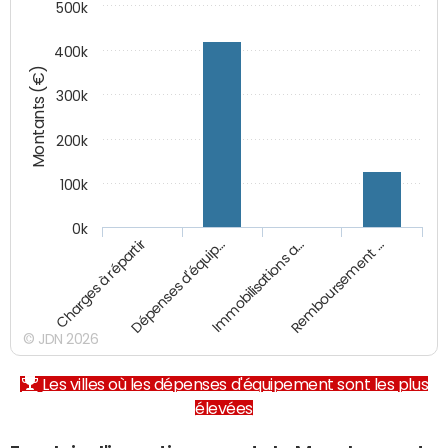
500k
400k
Montants (€)
300k
200k
100k
0k
Charges à répartir
Dépenses d'équip…
Immobilisations a…
Remboursement …
© JDN 2026
Les villes où les dépenses d'équipement sont les plus
élevées